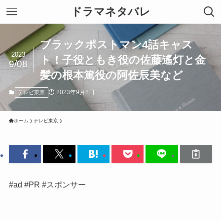
ドラマネタバレ
ブラックポストマン4話キャス
2023
ト！子役ともき役の佐藤遙灯と金
9/08
髪の根本篤役の阿佐辰美など
2023年9月8日
テレビ東京
ホーム
テレビ東京
#ad #PR #スポンサー