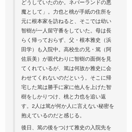
どうしていたのか。ネバーランドの悪
魔として」。力也と桃が手紙の住所を
元に根本家を訪ねると、そこでは幼い
智樹が一人留守番をしていた。母は長
らく帰っておらず、父・根本雅史（浜
田学）も入院中。高校生の兄・篤（阿
佐辰美）が親代わりに智樹の面倒を見
てくれているが、篤は何故か雅史に会
わせてくれないのだという。そこに帰
宅した篤は勝手に家に他人を上げた智
樹をしかりつけ、桃と力也を追い返
す。2人は篤が何か人に言えない秘密を
抱えているのだと感じる。
後日、篤の後をつけて雅史の入院先を