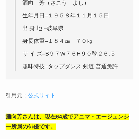
酒向 芳（さこう よし）
生年月日–１９５８年１１月１５日
出 身 地 –岐阜県
身長体重–１８４㎝ ７０㎏
サ イ ズ–B９７W７６H９０靴２６.５
趣味特技–タップダンス 剣道 普通免許
引用元：
公式サイト
酒向芳さんは、現在64歳でアニマ・エージェンシ
ー所属の俳優です。