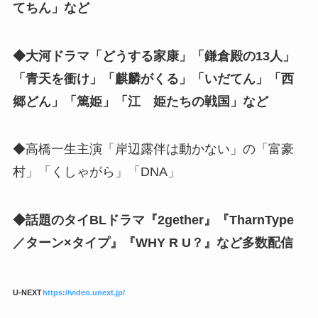
てちん」など
◆大河ドラマ「どうする家康」「鎌倉殿の13人」
「青天を衝け」「麒麟がくる」「いだてん」「西
郷どん」「篤姫」「江 姫たちの戦国」など
◆高橋一生主演「岸辺露伴は動かない」の「富豪
村」「くしゃがら」「DNA」
◆話題のタイBLドラマ『2gether』『TharnType
／ターン×タイプ』『WHY R U？』など多数配信
U-NEXT
https://video.unext.jp/