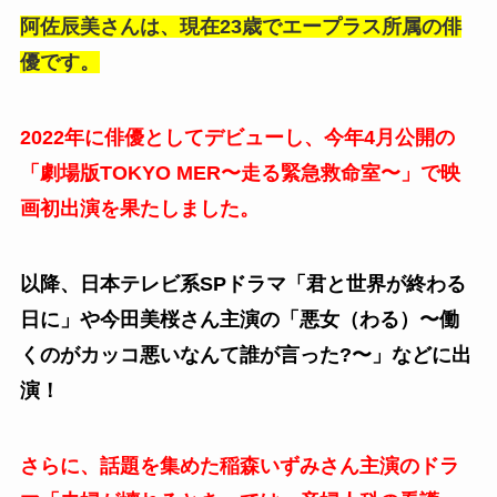
阿佐辰美さんは、現在23歳でエープラス所属の俳
優です。
2022年に俳優としてデビューし、今年4月公開の
「劇場版TOKYO MER〜走る緊急救命室〜」で映
画初出演を果たしました。
以降、日本テレビ系SPドラマ「君と世界が終わる
日に」や今田美桜さん主演の「
悪女（わる）〜働
くのがカッコ悪いなんて誰が言った?〜」などに出
演！
さらに、話題を集めた稲森いずみさん主演のドラ