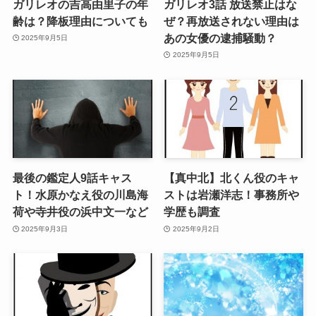
ガリレオの吉高由里子の年
ガリレオ3話 放送禁止はな
齢は？降板理由についても
ぜ？再放送されない理由は
あの女優の逮捕騒動？
2025年9月5日
2025年9月5日
最後の鑑定人9話キャス
【真中北】北くん役のキャ
ト！水原かなえ役の川島海
ストは岩瀬洋志！事務所や
荷や寺井役の浜中文一など
学歴も調査
2025年9月3日
2025年9月2日