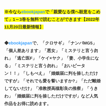
※今なら
ebookjapan
で「親愛なる僕へ殺意をこめ
て」1～3巻
を無料で読むことができます【2022年
11月20日最新情報】
◆
ebookjapan
で、「クロサギ」「ナンバMG5」
「個人差あります」「悪女」「ミステリと言う勿
れ」「逃亡医F」「ケイ×ヤク」「妻、小学生にな
る」「
ミステリと言う勿れ
」「おいピータ
ン！！」「しもべえ」「婚姻届に判を捺しただけ
ですが」「それでも愛を誓いますか?」「ただ離婚
してないだけ」「准教授高槻彰良の推察」「うき
わ」「婚姻届に判を捺しただけですが」
など人気
作品をお得に読めます。