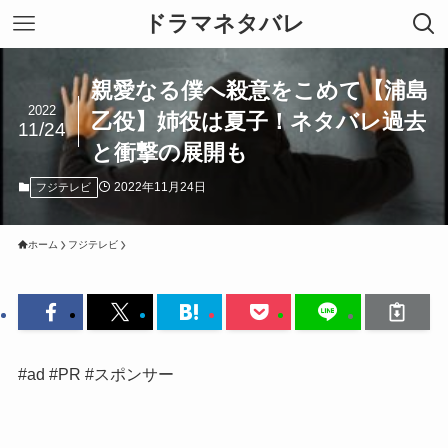
ドラマネタバレ
親愛なる僕へ殺意をこめて【浦島
2022
乙役】姉役は夏子！ネタバレ過去
11/24
と衝撃の展開も
2022年11月24日
フジテレビ
ホーム
フジテレビ
#ad #PR #スポンサー