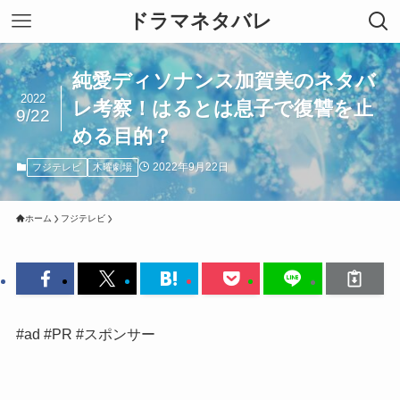
ドラマネタバレ
純愛ディソナンス加賀美のネタバ
2022
レ考察！はるとは息子で復讐を止
9/22
める目的？
2022年9月22日
フジテレビ
木曜劇場
ホーム
フジテレビ
#ad #PR #スポンサー