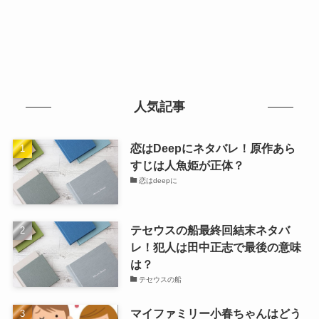
人気記事
恋はDeepにネタバレ！原作あら
すじは人魚姫が正体？
恋はdeepに
テセウスの船最終回結末ネタバ
レ！犯人は田中正志で最後の意味
は？
テセウスの船
マイファミリー小春ちゃんはどう