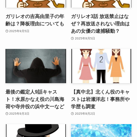
ガリレオの吉高由里子の年
ガリレオ3話 放送禁止はな
齢は？降板理由についても
ぜ？再放送されない理由は
あの女優の逮捕騒動？
2025年9月5日
2025年9月5日
最後の鑑定人9話キャス
【真中北】北くん役のキャ
ト！水原かなえ役の川島海
ストは岩瀬洋志！事務所や
荷や寺井役の浜中文一など
学歴も調査
2025年9月3日
2025年9月2日