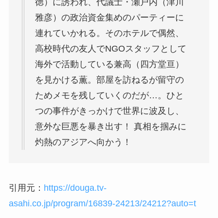
徳）に誘われ、代議士・瀬戸内（津川
雅彦）の政治資金集めのパーティーに
連れていかれる。そのホテルで偶然、
高校時代の友人でNGOスタッフとして
海外で活動している兼高（四方堂亘）
を見かける薫。部屋を訪ねるが留守の
ためメモを残していくのだが…。ひと
つの事件がきっかけで世界に波及し、
意外な巨悪を暴き出す！ 真相を掴みに
灼熱のアジアへ向かう！
引用元：
https://douga.tv-
asahi.co.jp/program/16839-24213/24212?auto=t