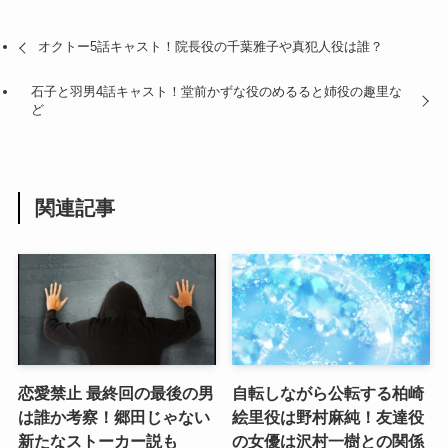
オクトー5話キャスト！院長役の千葉雅子や真犯人役は誰？
石子と羽男4話キャスト！堂前かずな役のめるると姉役の趣里な
ど
関連記事
恋愛禁止 最終回の最後の男
自転しながら公転する柏崎
は誰か考察！郷田じゃない
絵里役は野村麻純！友達役
新たなストーカー説も
の女優は沢村一樹との関係