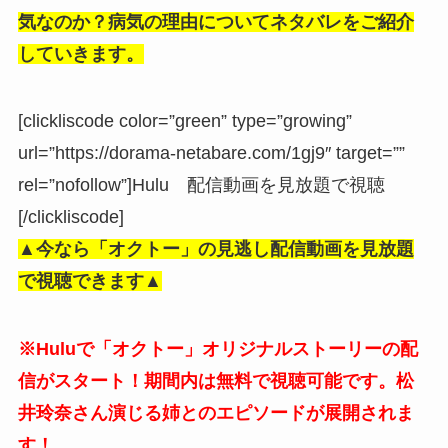
気なのか？病気の理由についてネタバレをご紹介
していきます。
[clickliscode color=”green” type=”growing”
url=”https://dorama-netabare.com/1gj9″ target=””
rel=”nofollow”]Hulu 配信動画を見放題で視聴
[/clickliscode]
▲今なら「オクトー
」
の見逃し配信動画を見放題
で視聴できます▲
※Huluで「オクトー」オリジナルストーリーの配
信がスタート！期間内は無料で視聴可能です。松
井玲奈さん演じる姉とのエピソードが展開されま
す！