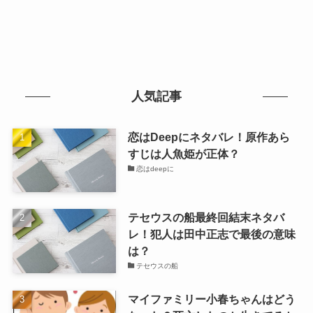
人気記事
恋はDeepにネタバレ！原作あら
すじは人魚姫が正体？
恋はdeepに
テセウスの船最終回結末ネタバ
レ！犯人は田中正志で最後の意味
は？
テセウスの船
マイファミリー小春ちゃんはどう