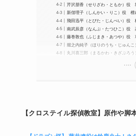
芹沢朋香（せりざわ・ともか）役 
新偕理子（しんかい・りこ）役 檀
飛田迅平（とびた・じんぺい）役 
南武辰彦（なんぶ・たつひこ）役 
藤巻敦也（ふじまき・あつや）役 
堀之内純子（ほりのうち・じゅんこ
丸川喜三郎（まるかわ・きざぶろう
【クロステイル探偵教室】原作や脚