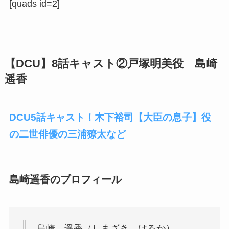
[quads id=2]
【DCU】8話キャスト②戸塚明美役 島崎
遥香
DCU5話キャスト！木下裕司【大臣の息子】役
の二世俳優の三浦獠太など
島崎遥香のプロフィール
島崎 遥香（しまざき はるか）