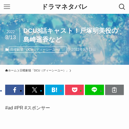
ドラマネタバレ
DCU8話キャスト！戸塚明美役の
2022
3/13
島崎遥香など
2022年3月13日
日曜劇場「DCU（ディーシーユー）」
ホーム
日曜劇場「DCU（ディーシーユー）」
#ad #PR #スポンサー