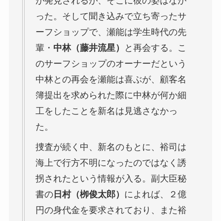
が発見されるが、そこに彼の姿はなか
った。そして聞き込みで立ち寄ったサ
ーフショップで、瀬能は学生時代の先
輩・
中林（藤井流星）
と再会する。こ
のサーフショップのオーナーだという
中林との再会を瀬能は喜ぶが、顧客名
簿提出を求められた際に中林が何か細
工をしたことを新名は見逃さなかっ
た。
捜査が続く中、新名のもとに、裕司は
海上で行方不明になったのではなく誘
拐されたという情報が入る。副大臣秘
書の
日村（栁俊太郎）
によれば、２億
円の身代金を要求されており、また裕