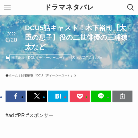
ドラマネタバレ
DCU5話キャスト！木下裕司【大
2022
臣の息子】役の二世俳優の三浦獠
2/20
太など
2022年2月20日
日曜劇場「DCU（ディーシーユー）」
ホーム
日曜劇場「DCU（ディーシーユー）」
#ad #PR #スポンサー