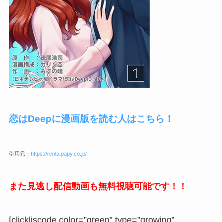
恋はDeepに漫画版を読む人はこちら！
引用元：
https://renta.papy.co.jp/
また見逃し配信動画も無料視聴可能です！！
[clickliscode color=”green” type=”growing”