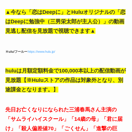
▲今なら「恋はDeepに」とHuluオリジナルの「恋
はDeepに勉強中（三男栄太郎が主人公）」の動画
見逃し配信を見放題で視聴できます▲
Ｈulu/フールー
https://www.hulu.jp/
huluは月額定額料金で100,000本以上の配信動画が
見放題【※Huluストアの作品は対象外となり、別
途課金となります。】
先日お亡くなりになられた三浦春馬さん主演の
「サムライハイスクール」「14歳の母」「君に届
け」「殺人偏差値70」「ごくせん」「進撃の巨