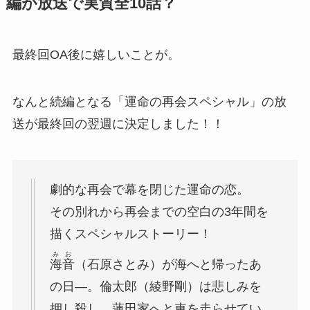
編が放送で実質全10話？
最終回OA後に嬉しいことが。
なんと続編となる「運命の再会スペシャル」の放
送が最終回の翌週に決定しました！！
劇的な再会で幕を閉じた運命の恋。
その別れから再会までの空白の3年間を
描くスペシャルストーリー！
みお
海音
（石原さとみ）
が海へと帰ったあ
の日―。
倫太郎（綾野剛）
は悲しみを
押し殺し、蓮田家へと車を走らせてい