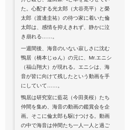
た。心配する
光太郎（大谷亮平）
と
榮
太郎（渡邊圭祐）
の待つ家に着いた倫
太郎は、感情を抑えきれず、静かに泣
き崩れる……。
一週間後、海音のいない寂しさに沈む
鴨居（橋本じゅん）
の元に、
Mr.エニシ
（福山翔大）
が現れる。エニシは、海
音が皆に向けて残したという動画を手
にしていて……。
鴨居は研究室に
藍花（今田美桜）
たち
仲間を集め、海音の動画の鑑賞会を企
画。そこに倫太郎も駆けつける。動画
の中で海音は仲間たち一人一人と過ご