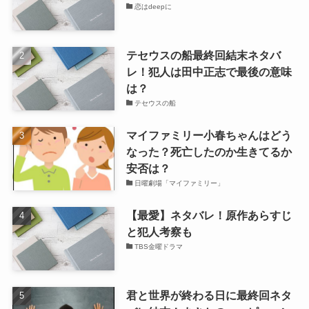
恋はdeepに
テセウスの船最終回結末ネタバ
レ！犯人は田中正志で最後の意味
は？
テセウスの船
マイファミリー小春ちゃんはどう
なった？死亡したのか生きてるか
安否は？
日曜劇場「マイファミリー」
【最愛】ネタバレ！原作あらすじ
と犯人考察も
TBS金曜ドラマ
君と世界が終わる日に最終回ネタ