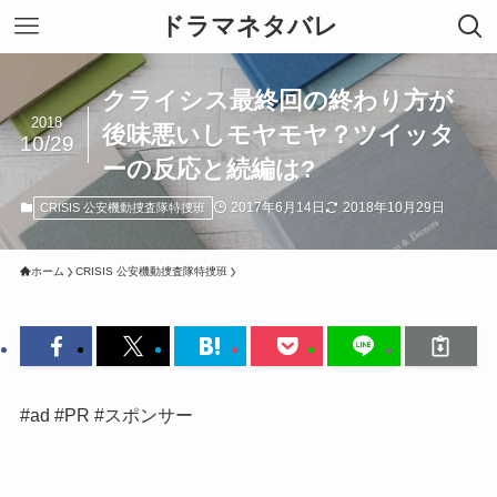
ドラマネタバレ
クライシス最終回の終わり方が
2018
後味悪いしモヤモヤ？ツイッタ
10/29
ーの反応と続編は?
2017年6月14日
2018年10月29日
CRISIS 公安機動捜査隊特捜班
ホーム
CRISIS 公安機動捜査隊特捜班
#ad #PR #スポンサー