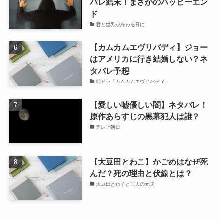
バレ結末！まさかのハッピーエン
ド
君と世界が終わる日に
【カムカムエヴリバディ】ジョー
はアメリカに行き結婚しない？ネ
タバレ予想
朝ドラ「カムカムエヴリバディ」
【愛しい嘘優しい闇】ネタバレ！
原作あらすじの黒幕犯人は誰？
テレビ朝日
【大豆田とわこ】かごめはなぜ死
んだ？死の理由と伏線とは？
大豆田とわ子と三人の元夫