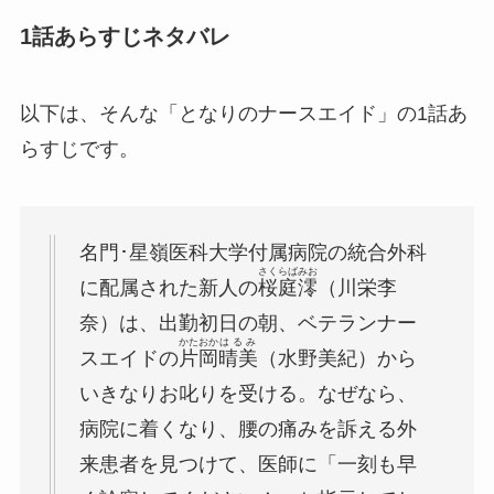
1話あらすじネタバレ
以下は、そんな「となりのナースエイド」の1話あ
らすじです。
名門･星嶺医科大学付属病院の統合外科
さくらば
みお
に配属された新人の
桜庭
澪
（川栄李
奈）は、出勤初日の朝、ベテランナー
かたおか
はるみ
スエイドの
片岡
晴美
（水野美紀）
から
いきなりお叱りを受ける。なぜなら、
病院に着くなり、腰の痛みを訴える外
来患者を見つけて、医師に「一刻も早