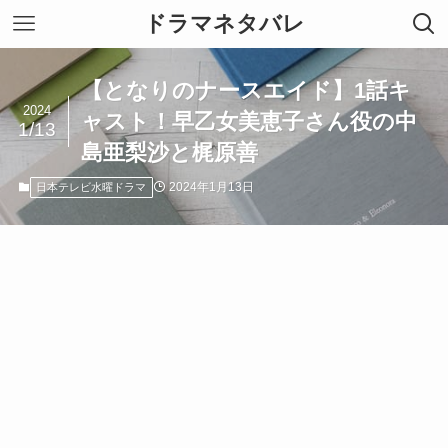
ドラマネタバレ
【となりのナースエイド】1話キ
2024
ャスト！早乙女美恵子さん役の中
1/13
島亜梨沙と梶原善
2024年1月13日
日本テレビ水曜ドラマ