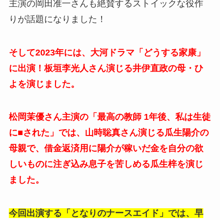
主演の岡田准一さんも絶賛するストイックな役作
りが話題になりました！
そして2023年には、大河ドラマ「どうする家康」
に出演！板垣李光人さん演じる井伊直政の母・ひ
よを演じました。
松岡茉優さん主演の「最高の教師 1年後、私は生徒
に■された」では、山時聡真さん演じる
瓜生陽介の
母親で、借金返済用に陽介が稼いだ金を自分の欲
しいものに注ぎ込み息子を苦しめる瓜生梓を演じ
ました。
今回出演する「となりのナースエイド」では、早