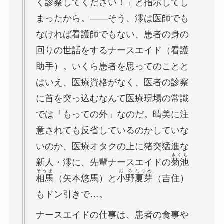
く診察してください！」と指示してし
まったから。――そう、澪は医師でも
なければ看護師でもない、患者の身の
回りの世話をするナースエイド（看護
助手）。いくら患者を思ってのことと
はいえ、医療資格がなく、医者の診察
に首を突っ込むなんて医療現場の常識
では「もっての外」なのだ。晴美に注
意されても反省しているのかしていな
いのか、医療オタクの上に猪突猛進な
きくち
新人・澪に、先輩ナースエイドの
菊池
そうま
おの
なつめ
相馬
（矢本悠馬）と
小野
夏芽
（吉住）
もドン引きで…。
ナースエイドの仕事は、患者の食事や