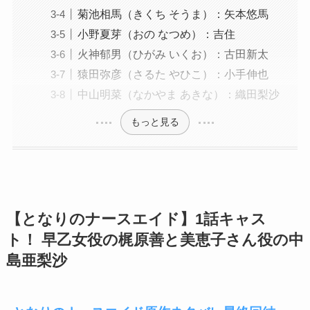
菊池相馬（きくち そうま）：矢本悠馬
小野夏芽（おの なつめ）：吉住
火神郁男（ひがみ いくお）：古田新太
猿田弥彦（さるた やひこ）：小手伸也
中山明菜（なかやま あきな）：織田梨沙
もっと見る
【となりのナースエイド】1話キャス
ト！ 早乙女役の梶原善と美恵子さん役の中
島亜梨沙