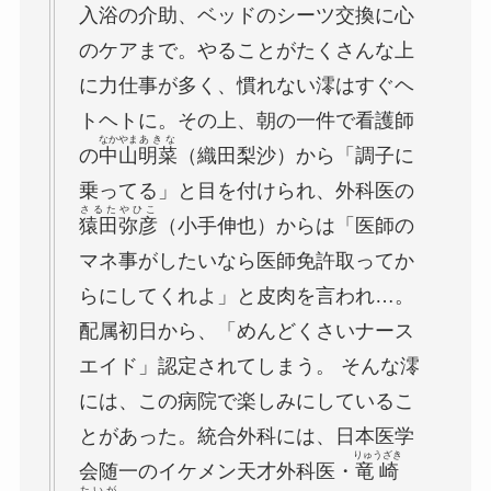
入浴の介助、ベッドのシーツ交換に心
のケアまで。やることがたくさんな上
に力仕事が多く、慣れない澪はすぐヘ
トヘトに。その上、朝の一件で看護師
なかやま
あきな
の
中山
明菜
（織田梨沙）から「調子に
乗ってる」と目を付けられ、外科医の
さるた
やひこ
猿田
弥彦
（小手伸也）からは「医師の
マネ事がしたいなら医師免許取ってか
らにしてくれよ」と皮肉を言われ…。
配属初日から、「めんどくさいナース
エイド」認定されてしまう。 そんな澪
には、この病院で楽しみにしているこ
とがあった。統合外科には、日本医学
りゅうざき
会随一のイケメン天才外科医・
竜崎
たいが