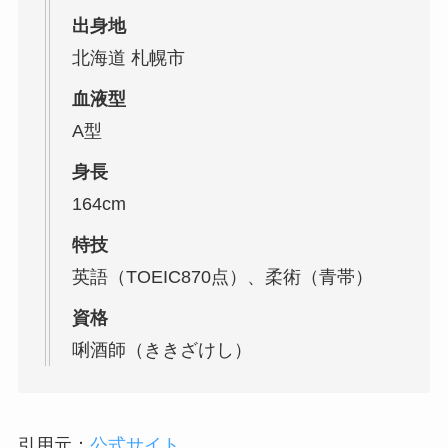
出身地
北海道 札幌市
血液型
A型
身長
164cm
特技
英語（TOEIC870点）、柔術（青帯）
資格
唎酒師（ききざけし）
引用元：
公式サイト