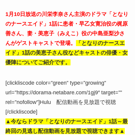
1月10日放送
の
川栄李奈さん主演のドラマ「となり
のナースエイド」1話に患者・早乙女寛治役の梶原
善さん、妻・
美恵子（みえこ）役の中島亜梨沙さ
んがゲストキャストで登場。
「となりのナースエ
イド」1話の美恵子さん役などキャストの俳優・女
優陣についてご紹介です。
[clickliscode color=”green” type=”growing”
url=”https://dorama-netabare.com/1gj9″ target=””
rel=”nofollow”]Hulu 配信動画を見放題で視聴
[/clickliscode]
▲今ならドラマ「となりのナースエイド」1話
～最
終回
の見逃し配信動画を見放題で視聴できます▲