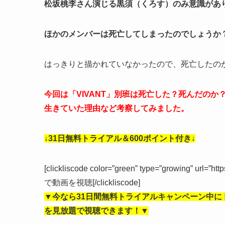
松坂桃李さん演じる黒須（くろす）のみ意識があ
ほかのメンバーは死亡してしまったのでしょうか
はっきりと描かれていなかったので、死亡したの
今回は「VIVANT」別班は死亡した？死んだの
生きていた理由など考察してみました。
↓31日無料トライアル＆600ポイント付き↓
[clickliscode color=”green” type=”growing” url=”ht
で動画を視聴[/clickliscode]
▼今なら
31日間無料トライアルキャンペーン中
に
を見放題で視聴できます！▼