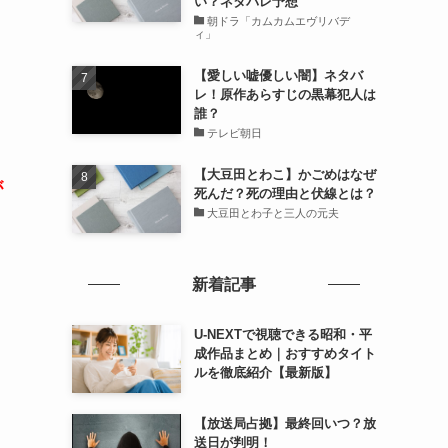
い？ネタバレ予想
朝ドラ「カムカムエヴリバデ
ィ」
【愛しい嘘優しい闇】ネタバ
レ！原作あらすじの黒幕犯人は
誰？
テレビ朝日
【大豆田とわこ】かごめはなぜ
が
死んだ？死の理由と伏線とは？
大豆田とわ子と三人の元夫
新着記事
U-NEXTで視聴できる昭和・平
成作品まとめ｜おすすめタイト
ルを徹底紹介【最新版】
【放送局占拠】最終回いつ？放
送日が判明！