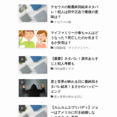
テセウスの船最終回結末ネタバ
レ！犯人は田中正志で最後の意
味は？
テセウスの船
マイファミリー小春ちゃんはど
うなった？死亡したのか生きて
るか安否は？
日曜劇場「マイファミリー」
【最愛】ネタバレ！原作あらす
じと犯人考察も
TBS金曜ドラマ
君と世界が終わる日に最終回ネ
タバレ結末！まさかのハッピー
エンド
君と世界が終わる日に
【カムカムエヴリバディ】ジョ
ーはアメリカに行き結婚しな