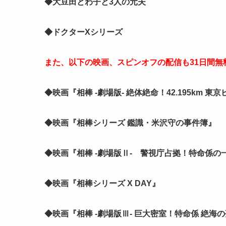
◆大豆田とわ子と3人の元夫
◆ドクターXシリーズ
また、以下の映画、スピンオフの配信も31日間
◆映画『相棒 -劇場版- 絶体絶命！42.195km 
◆映画『相棒シリーズ 鑑識・米沢守の事件簿』
◆映画『相棒 -劇場版Ⅱ- 警視庁占拠！特命係の
◆映画『相棒シリーズ X DAY』
◆映画『相棒 -劇場版Ⅲ- 巨大密室！特命係 絶海