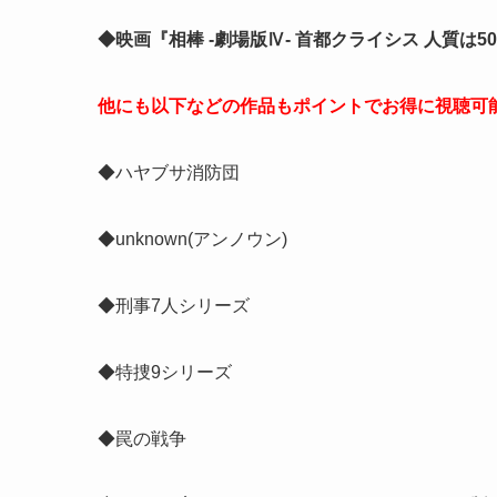
◆映画『相棒 -劇場版Ⅳ- 首都クライシス 人質は
他にも以下などの作品もポイントでお得に視聴可
◆ハヤブサ消防団
◆unknown(アンノウン)
◆刑事7人シリーズ
◆特捜9シリーズ
◆罠の戦争