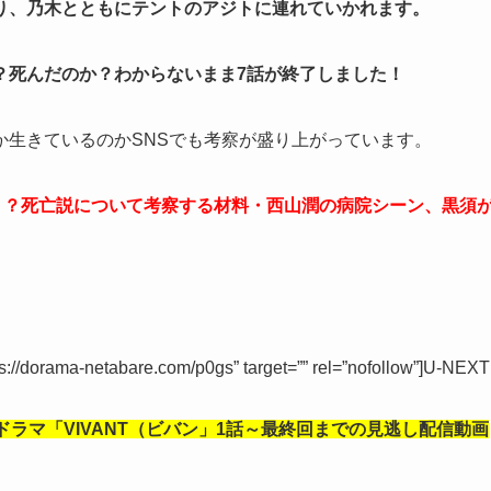
り、乃木とともにテントのアジトに連れていかれます。
？死んだのか？わからないまま7話が終了しました！
か生きているのかSNSでも考察が盛り上がっています。
か？？死亡説について考察する材料・西山潤の病院シーン、
黒須
tps://dorama-netabare.com/p0gs” target=”” rel=”nofollow”]U-NEXT
ドラマ「VIVANT（ビバン」1話～最終回までの見逃し
配信動画