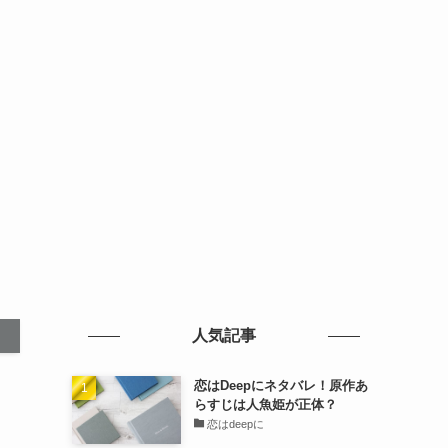
人気記事
恋はDeepにネタバレ！原作あ
らすじは人魚姫が正体？
恋はdeepに