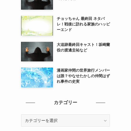
チョッちゃん 最終回 ネタバ
レ！戦後に訪れる家族のハッピ
ーエンド
大追跡最終回キャスト！坂崎蘭
役の渡邊圭祐など
漫画家仲間の世界旅行メンバー
は誰？やなせたかしの仲間はず
れ事件の史実
カテゴリー
カ
テ
ゴ