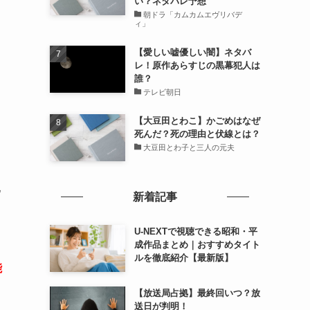
い？ネタバレ予想
朝ドラ「カムカムエヴリバデ
ィ」
【愛しい嘘優しい闇】ネタバ
レ！原作あらすじの黒幕犯人は
誰？
テレビ朝日
【大豆田とわこ】かごめはなぜ
死んだ？死の理由と伏線とは？
大豆田とわ子と三人の元夫
配
新着記事
U-NEXTで視聴できる昭和・平
成作品まとめ｜おすすめタイト
ルを徹底紹介【最新版】
能
【放送局占拠】最終回いつ？放
送日が判明！