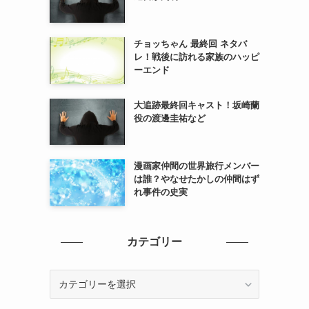
チョッちゃん 最終回 ネタバ
レ！戦後に訪れる家族のハッピ
ーエンド
大追跡最終回キャスト！坂崎蘭
役の渡邊圭祐など
漫画家仲間の世界旅行メンバー
は誰？やなせたかしの仲間はず
れ事件の史実
カテゴリー
カ
テ
ゴ