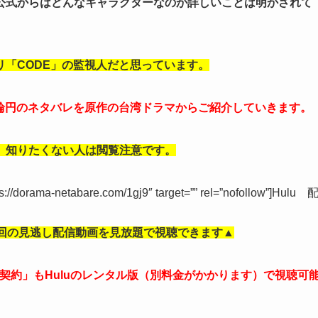
公式からはどんなキャラクターなのか詳しいことは明かされて
「CODE」の監視人だと思っています。
三輪円のネタバレを原作の台湾ドラマからご紹介していきます。
、知りたくない人は閲覧注意です。
tps://dorama-netabare.com/1gj9″ target=”” rel=”nofollow”]Hulu 
回
の見逃し配信動画を見放題で視聴できます▲
の契約」もHuluのレンタル版（別料金がかかります）で視聴可