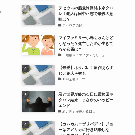
テセウスの船最終回結末ネタバ
い
レ！犯人は田中正志で最後の意
味は？
テセウスの船
マイファミリー小春ちゃんはど
うなった？死亡したのか生きて
るか安否は？
日曜劇場「マイファミリー」
【最愛】ネタバレ！原作あらす
じと犯人考察も
TBS金曜ドラマ
君と世界が終わる日に最終回ネ
タバレ結末！まさかのハッピー
エンド
君と世界が終わる日に
【カムカムエヴリバディ】ジョ
ーはアメリカに行き結婚しな