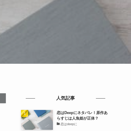
人気記事
恋はDeepにネタバレ！原作あ
らすじは人魚姫が正体？
恋はdeepに