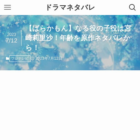
ドラマネタバレ
【ばらかもん】なる役の子役は宮
2023
崎莉里沙！年齢を原作ネタバレか
7/12
ら！
2023年7月12日
フジテレビ