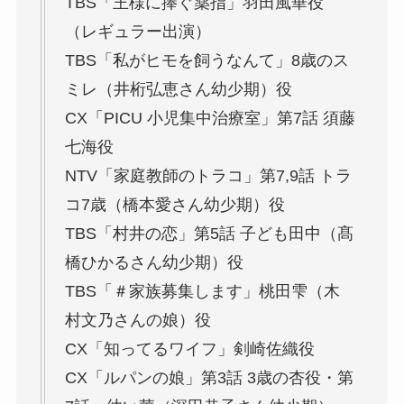
TBS「王様に捧ぐ薬指」羽田風華役
（レギュラー出演）
TBS「私がヒモを飼うなんて」8歳のス
ミレ（井桁弘恵さん幼少期）役
CX「PICU 小児集中治療室」第7話 須藤
七海役
NTV「家庭教師のトラコ」第7,9話 トラ
コ7歳（橋本愛さん幼少期）役
TBS「村井の恋」第5話 子ども田中（髙
橋ひかるさん幼少期）役
TBS「＃家族募集します」桃田雫（木
村文乃さんの娘）役
CX「知ってるワイフ」剣崎佐織役
CX「ルパンの娘」第3話 3歳の杏役・第