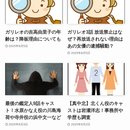
ガリレオの吉高由里子の年
ガリレオ3話 放送禁止はな
齢は？降板理由についても
ぜ？再放送されない理由は
あの女優の逮捕騒動？
2025年9月5日
2025年9月5日
最後の鑑定人9話キャス
【真中北】北くん役のキャ
ト！水原かなえ役の川島海
ストは岩瀬洋志！事務所や
荷や寺井役の浜中文一など
学歴も調査
2025年9月3日
2025年9月2日