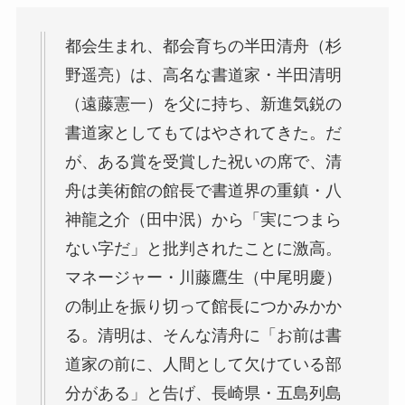
都会生まれ、都会育ちの半田清舟（杉
野遥亮）は、高名な書道家・半田清明
（遠藤憲一）を父に持ち、新進気鋭の
書道家としてもてはやされてきた。だ
が、ある賞を受賞した祝いの席で、清
舟は美術館の館長で書道界の重鎮・八
神龍之介（田中泯）から「実につまら
ない字だ」と批判されたことに激高。
マネージャー・川藤鷹生（中尾明慶）
の制止を振り切って館長につかみかか
る。清明は、そんな清舟に「お前は書
道家の前に、人間として欠けている部
分がある」と告げ、長崎県・五島列島