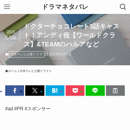
ドラマネタバレ
ドクターチョコレート3話キャス
2023
ト！アンディ役【ワールドクラ
5/06
ス】&TEAMのハルアなど
2023年5月6日
日本テレビ土曜ドラマ
ホーム
日本テレビ土曜ドラマ
#ad #PR #スポンサー