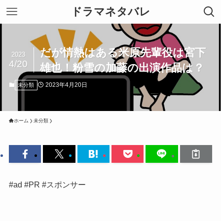
ドラマネタバレ
だが情熱はある米原先輩役は宮下
2023
4/20
雄也！粉雪の加藤の出演作品は？
2023年4月20日
未分類
ホーム
未分類
#ad #PR #スポンサー