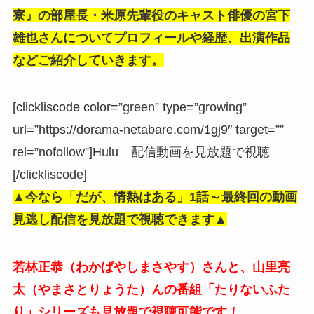
寮』の部屋長・米原先輩役のキャスト俳優の宮下
雄也さんについてプロフィールや経歴、出演作品
などご紹介していきます。
[clickliscode color=”green” type=”growing”
url=”https://dorama-netabare.com/1gj9″ target=””
rel=”nofollow”]Hulu 配信動画を見放題で視聴
[/clickliscode]
▲今なら「だが、情熱はある」
1話～最終回
の動画
見逃し配信を見放題で視聴できます▲
若林正恭（わかばやしまさやす）さんと、山里亮
太（やまさとりょうた）んの番組「たりないふた
り」シリーズも見放題で視聴可能です！