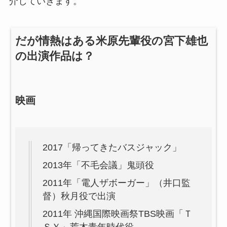
介していきます。
だが情熱はある米原先輩役の宮下雄也
の出演作品は？
映画
2017「帰ってきたバスジャック」
2013年「不毛会議」鬼頭役
2011年「電人ザボーガー」（井口監
督）秋月役で出演
2011年 沖縄国際映画祭TBS映画「Ｔ
ＳＹ」荒木青年時代役