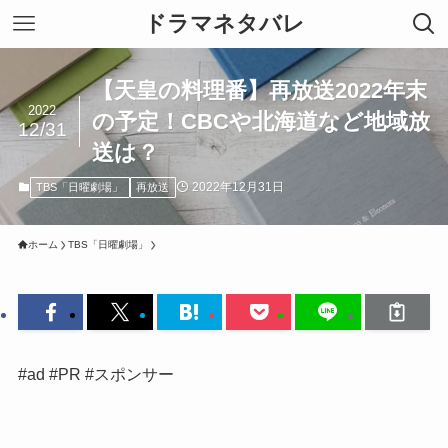
ドラマネタバレ
【天皇の料理番】再放送2022年末
2022
の予定！CBCや北海道など地域放
12/31
送は？
2022年12月31日
TBS「日曜劇場」
再放送
ホーム
TBS「日曜劇場」
#ad #PR #スポンサー