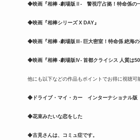
◆映画『相棒 -劇場版Ⅱ- 警視庁占拠！特命係の
◆映画『相棒シリーズ X DAY』
◆映画『相棒 -劇場版Ⅲ- 巨大密室！特命係 絶海
◆映画『相棒 -劇場版Ⅳ- 首都クライシス 人質は
他にも以下などの作品もポイントでお得に視聴可
◆ドライブ・マイ・カー インターナショナル版
◆花束みたいな恋をした
◆
古見さんは、コミュ症です。