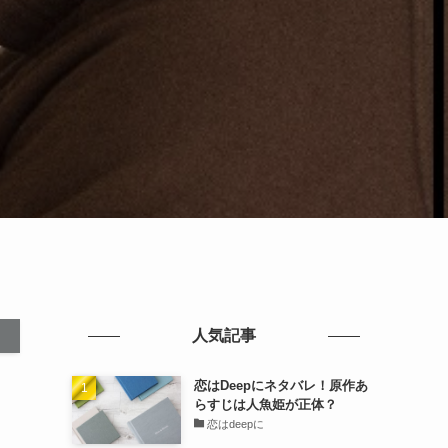
人気記事
恋はDeepにネタバレ！原作あ
らすじは人魚姫が正体？
恋はdeepに