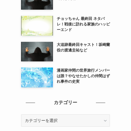
チョッちゃん 最終回 ネタバ
レ！戦後に訪れる家族のハッピ
ーエンド
大追跡最終回キャスト！坂崎蘭
役の渡邊圭祐など
漫画家仲間の世界旅行メンバー
は誰？やなせたかしの仲間はず
れ事件の史実
カテゴリー
カ
テ
ゴ