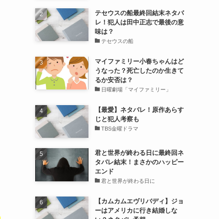
テセウスの船最終回結末ネタバ
レ！犯人は田中正志で最後の意
味は？
テセウスの船
マイファミリー小春ちゃんはど
うなった？死亡したのか生きて
るか安否は？
日曜劇場「マイファミリー」
？
【最愛】ネタバレ！原作あらす
じと犯人考察も
TBS金曜ドラマ
君と世界が終わる日に最終回ネ
タバレ結末！まさかのハッピー
エンド
君と世界が終わる日に
【カムカムエヴリバディ】ジョ
ーはアメリカに行き結婚しな