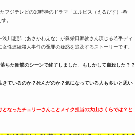
れたフジテレビの10時枠のドラマ「
エルピス（えるぴす）-希
です。
ー浅川恵那（あさかわえな）が
眞栄田郷敦さん演じる
若手ディ
に女性連続殺人事件の冤罪の疑惑を追及するストーリーです。
？落ちた衝撃のシーンで終了しました。もしかして自殺した？
生きているのか？死んだのか？気になっている人も多いと思い
けとなったチェリーさんことメイク担当の大山さくらでは？と