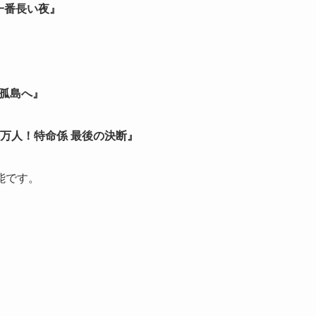
一番長い夜』
の孤島へ』
50万人！特命係 最後の決断』
能です。