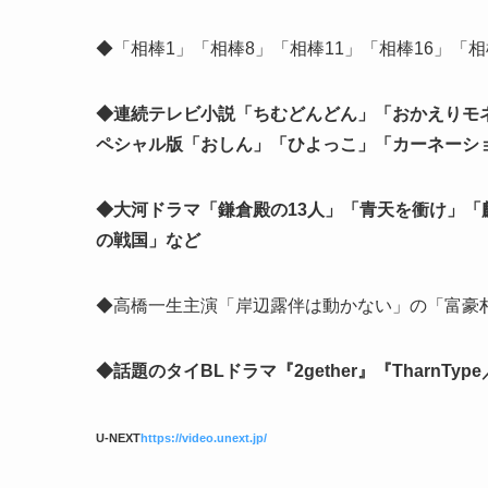
◆「相棒1」「相棒8」「相棒11」「相棒16」「相
◆連続テレビ小説「ちむどんどん」「おかえりモ
ペシャル版「おしん」「ひよっこ」「カーネーシ
◆大河ドラマ「鎌倉殿の13人」「青天を衝け」
の戦国」など
◆高橋一生主演「岸辺露伴は動かない」の「富豪村
◆話題のタイBLドラマ『2gether』『TharnTy
U-NEXT
https://video.unext.jp/