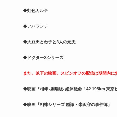
◆虹色カルテ
◆アバランチ
◆大豆田とわ子と3人の元夫
◆ドクターXシリーズ
また、以下の映画、スピンオフの配信は期間内に
◆映画『相棒 -劇場版- 絶体絶命！42.195km 
◆映画『相棒シリーズ 鑑識・米沢守の事件簿』