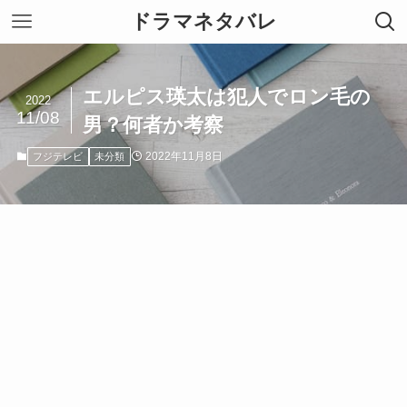
ドラマネタバレ
エルピス瑛太は犯人でロン毛の
2022
11/08
男？何者か考察
2022年11月8日
フジテレビ
未分類