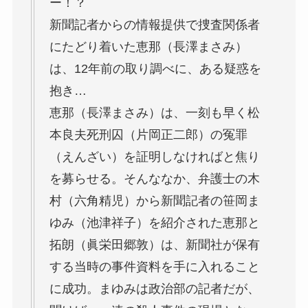
ー！？
新聞記者からの情報提供で捜査関係者
にたどり着いた恵那（長澤まさみ）
は、12年前の取り調べに、ある疑惑を
抱き…
恵那（長澤まさみ）は、一刻も早く松
本良夫死刑囚（片岡正二郎）の冤罪
（えんざい）を証明しなければと焦り
を募らせる。そんななか、弁護士の木
村（六角精児）から新聞記者の笹岡ま
ゆみ（池津祥子）を紹介された恵那と
拓朗（眞栄田郷敦）は、新聞社が保有
する当時の事件資料を手に入れること
に成功。まゆみは政治部の記者だが、