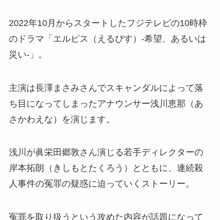
2022年10月からスタートしたフジテレビの10時枠
のドラマ「
エルピス（えるぴす）-希望、あるいは
災い-
」。
主演は長澤まさみさんでスキャンダルによって落
ち目になってしまったアナウンサー浅川恵那（あ
さかわえな）を演じます。
浅川が
眞栄田郷敦さん演じる
若手ディレクターの
岸本拓朗（きしもとたくろう）
とともに、連続殺
人事件の冤罪の疑惑に迫っていくストーリー。
冤罪を取り扱うという攻めた内容が話題になって