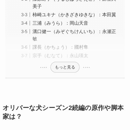
美子
柿崎ユキナ（かきざきゆきな）：本田翼
三浦（みうら）：岡山天音
溝口健一（みぞぐちけんいち）：永瀬正
敏
課長（かちょう）：國村隼
宗手（むなて）：永山瑛太
もっと見る
オリバーな犬シーズン2続編の原作や脚本
家は？