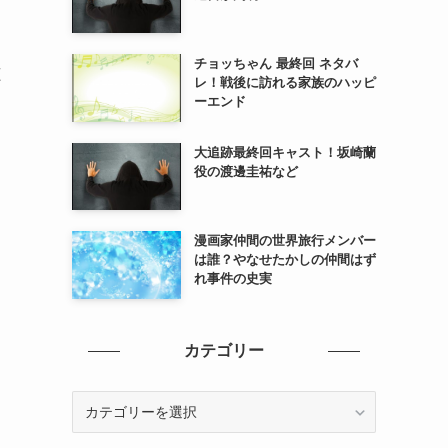
チョッちゃん 最終回 ネタバ
聴
レ！戦後に訪れる家族のハッピ
ーエンド
大追跡最終回キャスト！坂崎蘭
役の渡邊圭祐など
漫画家仲間の世界旅行メンバー
は誰？やなせたかしの仲間はず
れ事件の史実
カテゴリー
カ
テ
ゴ