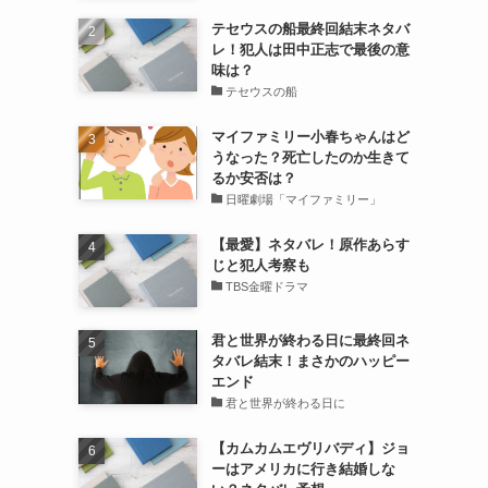
テセウスの船最終回結末ネタバ
レ！犯人は田中正志で最後の意
味は？
テセウスの船
マイファミリー小春ちゃんはど
うなった？死亡したのか生きて
るか安否は？
日曜劇場「マイファミリー」
【最愛】ネタバレ！原作あらす
じと犯人考察も
TBS金曜ドラマ
君と世界が終わる日に最終回ネ
タバレ結末！まさかのハッピー
エンド
君と世界が終わる日に
【カムカムエヴリバディ】ジョ
ーはアメリカに行き結婚しな