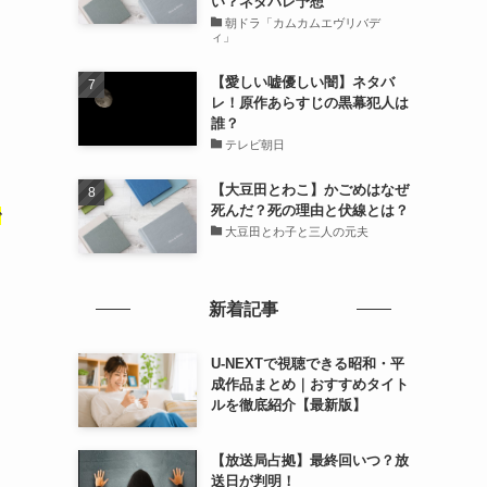
い？ネタバレ予想
朝ドラ「カムカムエヴリバデ
ィ」
【愛しい嘘優しい闇】ネタバ
レ！原作あらすじの黒幕犯人は
誰？
テレビ朝日
【大豆田とわこ】かごめはなぜ
死んだ？死の理由と伏線とは？
で
大豆田とわ子と三人の元夫
新着記事
U-NEXTで視聴できる昭和・平
成作品まとめ｜おすすめタイト
ルを徹底紹介【最新版】
【放送局占拠】最終回いつ？放
送日が判明！