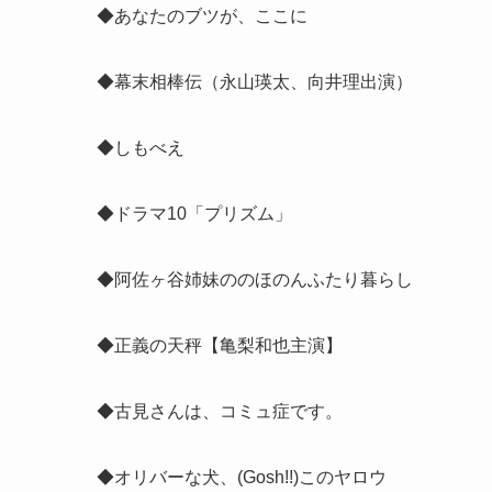
◆あなたのブツが、ここに
◆幕末相棒伝（
永山瑛太、向井理出演
）
◆しもべえ
◆ドラマ10「プリズム」
◆阿佐ヶ谷姉妹ののほのんふたり暮らし
◆正義の天秤【亀梨和也主演】
◆古見さんは、コミュ症です。
◆オリバーな犬、(Gosh!!)このヤロウ