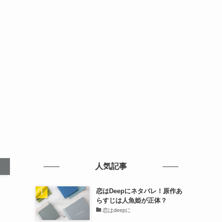
人気記事
恋はDeepにネタバレ！原作あ
らすじは人魚姫が正体？
恋はdeepに