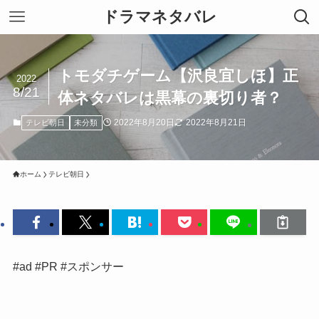
ドラマネタバレ
トモダチゲーム【沢良宜しほ】正
2022
8/21
体ネタバレは黒幕の裏切り者？
2022年8月20日
2022年8月21日
テレビ朝日
未分類
ホーム
テレビ朝日
#ad #PR #スポンサー