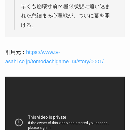
早くも崩壊寸前!? 極限状態に追い込ま
れた息詰まる心理戦が、ついに幕を開
ける。
引用元：
https://www.tv-
asahi.co.jp/tomodachigame_r4/story/0001/