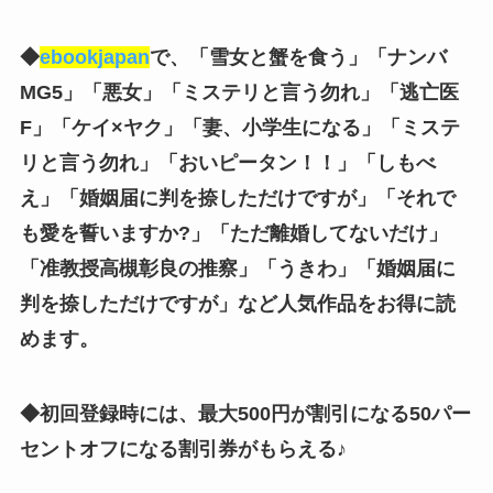
◆
ebookjapan
で、「雪女と蟹を食う」「ナンバ
MG5」「悪女」「ミステリと言う勿れ」「逃亡医
F」「ケイ×ヤク」「妻、小学生になる」「
ミステ
リと言う勿れ
」「おいピータン！！」「しもべ
え」「婚姻届に判を捺しただけですが」「それで
も愛を誓いますか?」「ただ離婚してないだけ」
「准教授高槻彰良の推察」「うきわ」「婚姻届に
判を捺しただけですが」
など人気作品をお得に読
めます。
◆初回登録時には、最大500円が割引になる50パー
セントオフになる割引券がもらえる♪