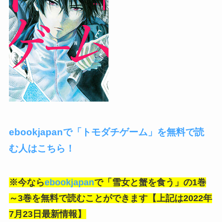
ebookjapanで「トモダチゲーム」を無料で読
む人はこちら！
※今なら
ebookjapan
で「雪女と蟹を食う」の1巻
～3巻
を無料で読むことができます【上記は2022年
7月23日最新情報】