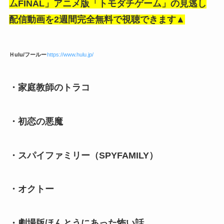
ムFINAL」アニメ版「トモダチゲーム」
の見逃し
配信動画を2週間完全無料で視聴できます▲
Ｈulu/フールー
https://www.hulu.jp/
・家庭教師のトラコ
・初恋の悪魔
・スパイファミリー（SPYFAMILY）
・オクトー
・劇場版ほんとうにあった怖い話