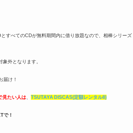
VDとすべてのCDが無料期間内に借り放題なので、相棒シリーズ
対象外となります。
お届け！
で見たい人は
、
TSUTAYA DISCAS(定額レンタル8)
XTで！