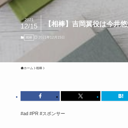
2021
【相棒】吉岡翼役は今井悠
12/15
2021年12月15日
相棒
ホーム
相棒
#ad #PR #スポンサー