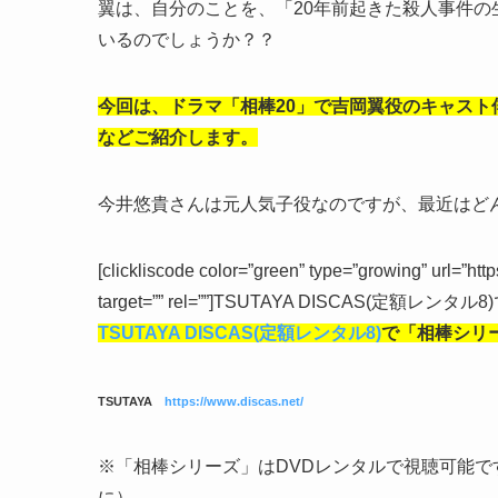
翼は、自分のことを、「20年前起きた殺人事件
いるのでしょうか？？
今回は、ドラマ「相棒20」で吉岡翼役のキャス
などご紹介します。
今井悠貴さんは元人気子役なのですが、最近はど
[clickliscode color=”green” type=”growing” url=”ht
target=”” rel=””]TSUTAYA DISCAS(定額レンタル8
TSUTAYA DISCAS(定額レンタル8)
で「相棒シリ
TSUTAYA
https://www.discas.net/
※「相棒シリーズ」はDVDレンタルで視聴可能
に）