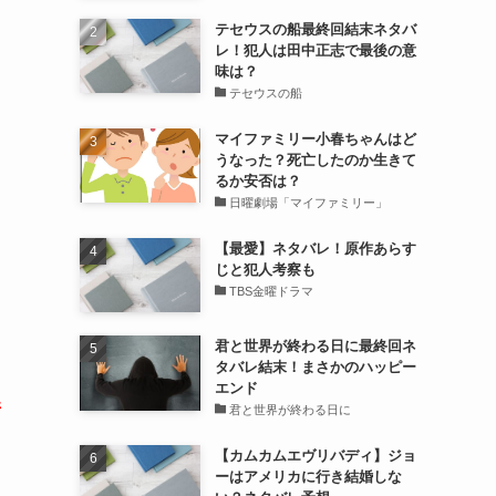
テセウスの船最終回結末ネタバ
レ！犯人は田中正志で最後の意
味は？
テセウスの船
マイファミリー小春ちゃんはど
うなった？死亡したのか生きて
るか安否は？
日曜劇場「マイファミリー」
【最愛】ネタバレ！原作あらす
じと犯人考察も
TBS金曜ドラマ
君と世界が終わる日に最終回ネ
タバレ結末！まさかのハッピー
エンド
井
君と世界が終わる日に
【カムカムエヴリバディ】ジョ
ーはアメリカに行き結婚しな