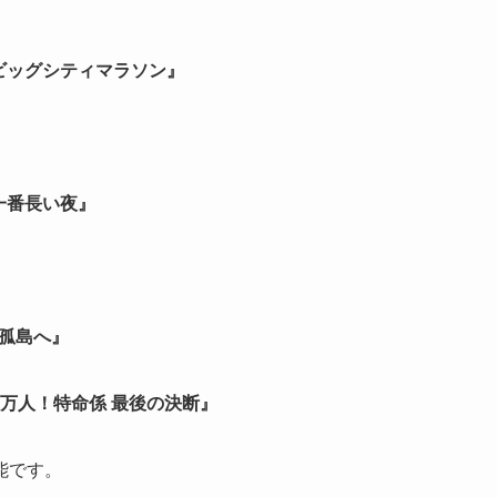
東京ビッグシティマラソン』
一番長い夜』
の孤島へ』
50万人！特命係 最後の決断』
能です。