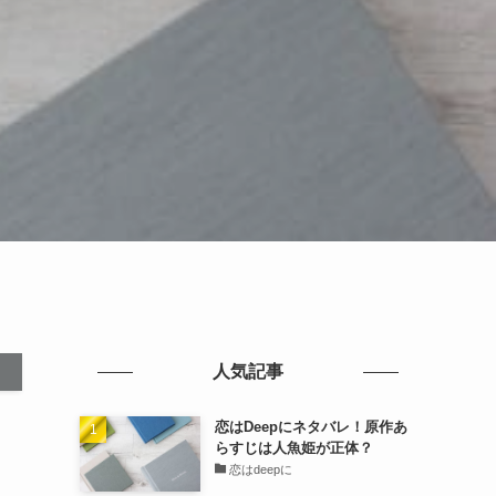
人気記事
恋はDeepにネタバレ！原作あ
らすじは人魚姫が正体？
恋はdeepに