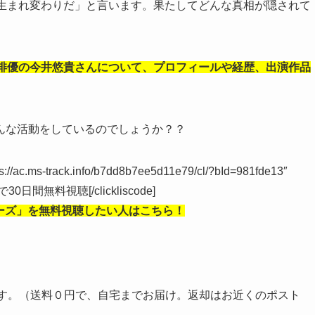
の生まれ変わりだ」と言います。果たしてどんな真相が隠されて
ト俳優の今井悠貴さんについて、プロフィールや経歴、出演作品
んな活動をしているのでしょうか？？
tps://ac.ms-track.info/b7dd8b7ee5d11e79/cl/?bId=981fde13″
)で30日間無料視聴[/clickliscode]
ーズ」を無料視聴したい人はこちら！
です。（送料０円で、自宅までお届け。返却はお近くのポスト