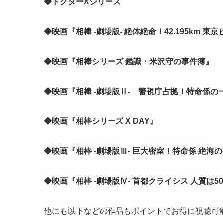
◆ドクターXシリーズ
◆映画『相棒 -劇場版- 絶体絶命！42.195km 
◆映画『相棒シリーズ 鑑識・米沢守の事件簿』
◆映画『相棒 -劇場版Ⅱ- 警視庁占拠！特命係の
◆映画『相棒シリーズ X DAY』
◆映画『相棒 -劇場版Ⅲ- 巨大密室！特命係 絶海
◆映画『相棒 -劇場版Ⅳ- 首都クライシス 人質は
他にも以下などの作品もポイントでお得に視聴可