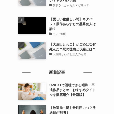
い？ネタバレ予想
朝ドラ「カムカムエヴリバデ
ィ」
【愛しい嘘優しい闇】ネタバ
レ！原作あらすじの黒幕犯人は
誰？
テレビ朝日
【大豆田とわこ】かごめはなぜ
死んだ？死の理由と伏線とは？
大豆田とわ子と三人の元夫
新着記事
U-NEXTで視聴できる昭和・平
成作品まとめ｜おすすめタイト
ルを徹底紹介【最新版】
【放送局占拠】最終回いつ？放
送日が判明！