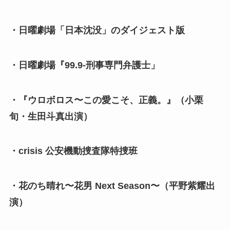
・日曜劇場「日本沈没」のダイジェスト版
・日曜劇場『99.9-刑事専門弁護士」
・『ウロボロス〜この愛こそ、正義。』（小栗
旬・生田斗真出演）
・crisis 公安機動捜査隊特捜班
・花のち晴れ〜花男 Next Season〜（平野紫耀出
演）