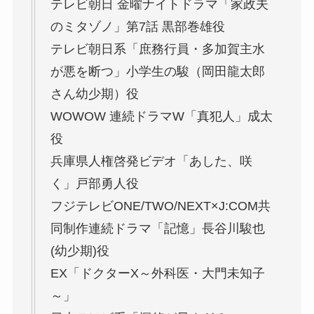
テレビ朝日 金曜ナイトドラマ「家政夫
のミタゾノ」第7話 黒部巻雄役
テレビ朝日系「庶務行員・多加賀主水
が悪を断つ」小学生の駿（岡田龍太郎
さん幼少期）役
WOWOW 連続ドラマW「真犯人」成太
役
兵庫県人権啓発ビデオ「あした、咲
く」戸部勇人役
フジテレビONE/TWO/NEXT×J:COM共
同制作連続ドラマ「記憶」長谷川駿也
(幼少期)役
EX「ドクターX～外科医・大門未知子
～」