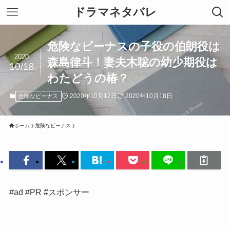
ドラマネタバレ
危険なビーナスの子役の伯朗役は
2020
森島律斗！妻夫木聡の幼少期役は
10/18
わたどうの椿？
2020年10月12日
2020年10月18日
危険なビーナス
ホーム
危険なビーナス
#ad #PR #スポンサー