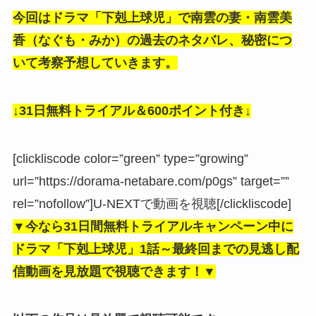
今回はドラマ「下剋上球児」で南雲の妻・南雲美
香（なぐも・みか）の過去のネタバレ、秘密につ
いて考察予想していきます。
↓31日無料トライアル＆600ポイント付き↓
[clickliscode color=”green” type=”growing”
url=”https://dorama-netabare.com/p0gs” target=””
rel=”nofollow”]U-NEXTで動画を視聴[/clickliscode]
▼今なら
31日間無料トライアルキャンペーン中
に
ドラマ「下剋上球児」1話～最終回までの見逃し
配
信動画を見放題で視聴できます！▼