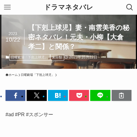
ドラマネタバレ
【下剋上球児】妻・南雲美香の秘
2023
密ネタバレ！元夫・小柳【大倉
10/22
孝二】と関係？
2023年10月22日
日曜劇場「下剋上球児」
未分類
ホーム
日曜劇場「下剋上球児」
#ad #PR #スポンサー