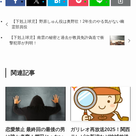
【下剋上球児】野原しゅん役は奥野壮！2年生のやる気がない幽
霊部員役
【下剋上球児】南雲の秘密と過去が教員免許偽造で衝
撃犯罪が判明！
関連記事
恋愛禁止 最終回の最後の男
ガリレオ再放送2025！関西