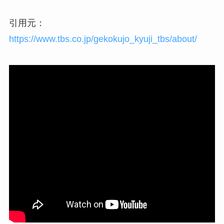
引用元：
https://www.tbs.co.jp/gekokujo_kyuji_tbs/about/