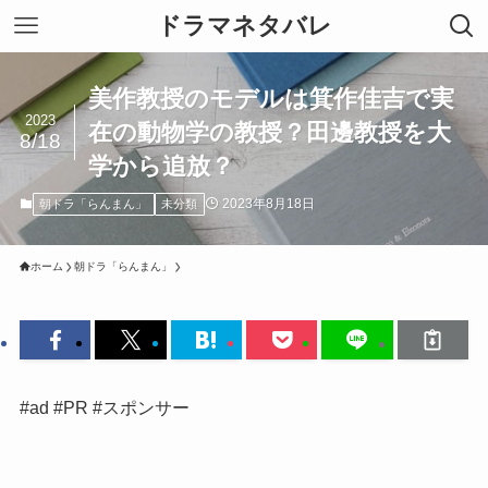
ドラマネタバレ
美作教授のモデルは箕作佳吉で実
2023
在の動物学の教授？田邊教授を大
8/18
学から追放？
2023年8月18日
朝ドラ「らんまん」
未分類
ホーム
朝ドラ「らんまん」
#ad #PR #スポンサー