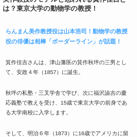
は？東京大学の動物学の教授！
らんまん美作教授役は山本浩司！動物学の教授
役の俳優は相棒「ボーダーライン」が話題！
箕作佳吉さんは、津山藩
医の
箕作秋坪の三男とし
て、安政４年（1857）に誕生。
秋坪の私塾・三叉学舎で学び、次に福沢諭吉の慶
応義塾で教えを受け、15歳で東京大学の前身であ
る大学南校に入学します。
そして、
明治６年（1873）に16歳でアメリカに留