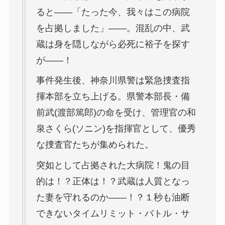
ると――「たった今、我々はこの病院
を占拠しました」――。混乱の中、武
蔵は身を隠しながら必死に裕子を探す
が――！
事件発生後、神奈川県警は緊急捜査指
揮本部を立ち上げる。県警本部長・備
前武(渡部篤郎)の命を受け、管理官の和
泉さくら(ソニン)を指揮官として、優秀
な捜査官たちが集められた。
突如として占拠された大病院！鬼の目
的は！？正体は！？武蔵は人質となっ
た妻を守れるのか――！？１秒も油断
できないタイムリミット・バトル・サ