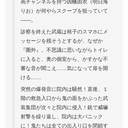
画チャンネルを持つ因幡由衣（明日海
りお）が何やらスクープを狙っていて
――。
診察を終えた武蔵は裕子のスマホにメ
ッセージを残そうとするが、なぜか
『圏外』。不思議に思いながらトイレ
に入ると、奥の個室から、かすかな不
審な音が聞こえ……気になって扉を開
ける……
突然の爆発音に院内は騒然！直後、１
階の救急入口から鬼の面をかぶった武
装集団が次々と院内に侵入！銃で威嚇
射撃を繰り返し、院内は大パニック
に！鬼たちは全ての出入り口を閉鎖す