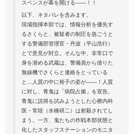
スペンスが幕を開ける――！！
以下、ネタバレを含みます。
現場指揮本部では、情報分析を優先す
るさくらと、被疑者の制圧を急ごうと
する警備部管理官・丹波（平山浩行）
とで意見が対立。そんな中、非常口で
身を潜める武蔵は、警備員から借りた
無線機でさくらと連絡をとっている
と…人質の中に裕子の姿が――！人質
に対し、青鬼は「病院占拠」を宣告。
青鬼に説得を試みようとした心療内科
医・常陸（水橋研二）は射殺されてし
まう。一方、鬼たちの作戦本部状態と
化したスタッフステーションのモニタ