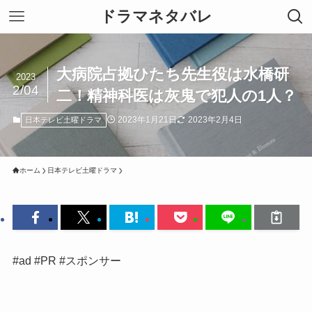
ドラマネタバレ
大病院占拠ひたち先生役は水橋研
2023
2/04
二！精神科医は灰鬼で犯人の1人？
2023年1月21日
2023年2月4日
日本テレビ土曜ドラマ
ホーム
日本テレビ土曜ドラマ
#ad #PR #スポンサー