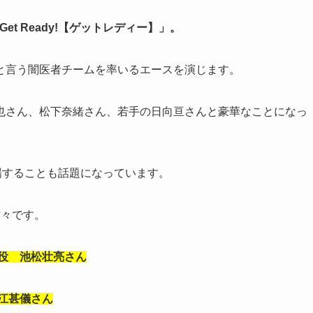
et Ready!【ゲットレディー】」。
と言う闇医者チームを率いるエースを演じます。
也さん、松下奈緒さん、若手の日向亘さんと豪華なことになっ
場することも話題になっています。
方々です。
役 池松壮亮さん
江甚儀さん