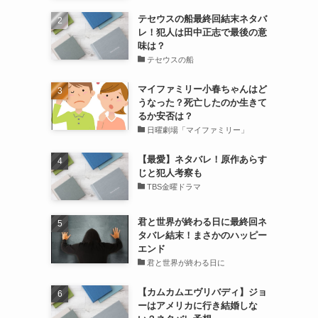
テセウスの船最終回結末ネタバ
レ！犯人は田中正志で最後の意
味は？
テセウスの船
マイファミリー小春ちゃんはど
うなった？死亡したのか生きて
るか安否は？
日曜劇場「マイファミリー」
【最愛】ネタバレ！原作あらす
じと犯人考察も
TBS金曜ドラマ
君と世界が終わる日に最終回ネ
タバレ結末！まさかのハッピー
エンド
君と世界が終わる日に
【カムカムエヴリバディ】ジョ
ーはアメリカに行き結婚しな