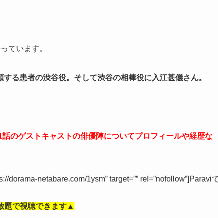
かっています。
頼する患者の渋谷役。そして渋谷の相棒役に入江甚儀さん。
。
ー】」1話のゲストキャストの俳優陣についてプロフィールや経歴な
tps://dorama-netabare.com/1ysm” target=”” rel=”nofollow”]Paravi
放題で視聴できます▲