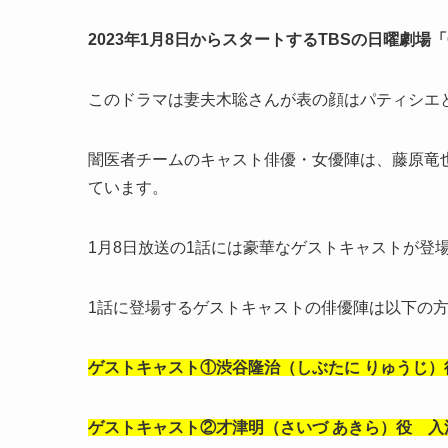
2023年1月8日からスタートするTBSの日曜劇場「G
このドラマは妻夫木聡さんが表の顔はパティシエ
闇医者チームのキャスト俳優・女優陣は、藤原竜
ています。
1月8日放送の1話には豪華なゲストキャストが登
1話に登場するゲストキャストの俳優陣は以下の
ゲストキャスト①渋谷隆治（しぶたに りゅうじ）
ゲストキャスト②才津明（さいづ あきら）役 入