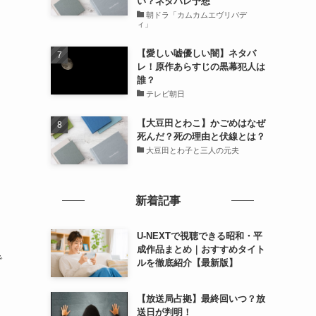
い？ネタバレ予想
朝ドラ「カムカムエヴリバデ
ィ」
【愛しい嘘優しい闇】ネタバ
レ！原作あらすじの黒幕犯人は
誰？
テレビ朝日
【大豆田とわこ】かごめはなぜ
死んだ？死の理由と伏線とは？
大豆田とわ子と三人の元夫
新着記事
U-NEXTで視聴できる昭和・平
成作品まとめ｜おすすめタイト
で
ルを徹底紹介【最新版】
【放送局占拠】最終回いつ？放
送日が判明！