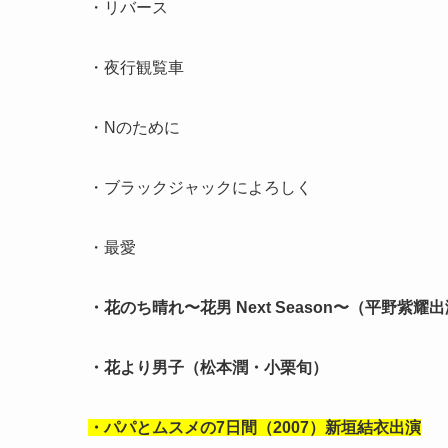
・リバース
・夜行観覧車
・Nのために
・ブラックジャックによろしく
・最愛
・花のち晴れ〜花男 Next Season〜（平野紫耀
・花より男子（松本潤・小栗旬）
・パパとムスメの7日間（2007）新垣結衣出演