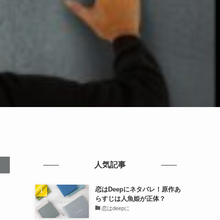
人気記事
恋はDeepにネタバレ！原作あ
らすじは人魚姫が正体？
恋はdeepに