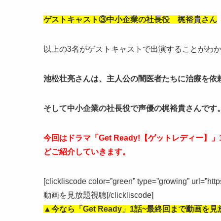
ゲストキャスト③中小企業の社長役 梶裕貴さん
以上の3名がゲストキャストで出演することがわ
池松壮亮さんは、主人公の闇医者たちに治療を依
そして中小企業の社長役で声優の梶裕貴さんです
今回はドラマ「Get Ready!【ゲットレディ
どご紹介していきます。
[clickliscode color=”green” type=”growing” url=”ht
動画を見放題視聴[/clickliscode]
▲今なら「Get Ready」1話
~最終回まで動画を見