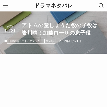
ドラマネタバレ
アトムの童しょうた役の子役は
2022
11/21
岩川晴！加藤ローサの息子役
2022年11月21日
日曜劇場『アトムの童（こ）
未分類