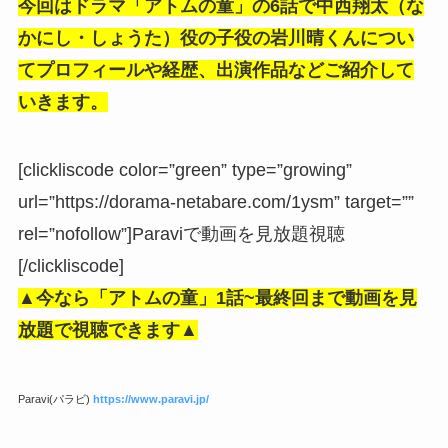
今回はドラマ「アトムの童」の6話で中西翔太（な
かにし・しょうた）役の子役の岩川晴くんについ
てプロフィールや経歴、出演作品などご紹介して
いきます。
[clickliscode color=”green” type=”growing”
url=”https://dorama-netabare.com/1ysm” target=””
rel=”nofollow”]Paraviで動画を見放題視聴
[/clickliscode]
▲今なら「アトムの童」1話
~最終回まで動画を見
放題で視聴できます▲
Paravi(パラビ)
https://www.paravi.jp/