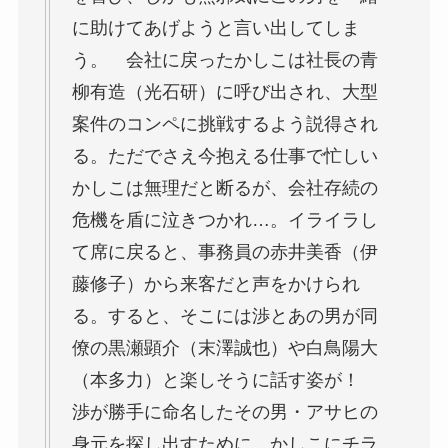
に助けてあげようと言い出してしま
う。 会社に戻ったかしこは社長の
青
柳有造（光石研）
に呼び出され、大型
案件のコンペに挑戦するよう説得され
る。ただでさえ今抱える仕事で忙しい
かしこは無理だと断るが、会社存続の
危機を盾に泣きつかれ…。イライラし
て席に戻ると、事務員の
赤井美香（伊
藤修子）
から来客だと声をかけられ
る。すると、そこには渉とあの男が同
僚の
黒瀬顕介（末澤誠也）
や
白鳥陽大
（本多力）
と楽しそうに話す姿が！
渉が勝手に命名したその男・アサヒの
身元を探し出すために、かしこにチラ