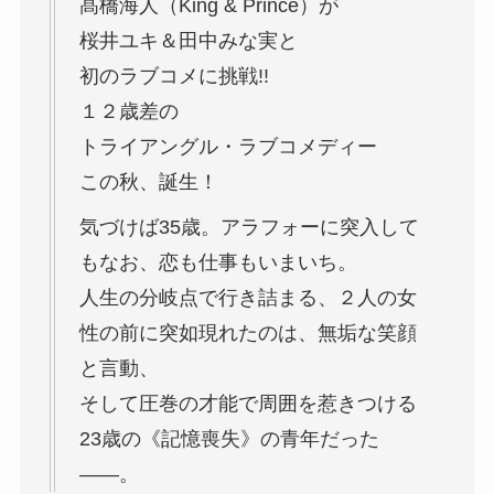
髙橋海人（King & Prince）が
桜井ユキ＆田中みな実と
初のラブコメに挑戦!!
１２歳差の
トライアングル・ラブコメディー
この秋、誕生！
気づけば35歳。アラフォーに突入して
もなお、恋も仕事もいまいち。
人生の分岐点で行き詰まる、２人の女
性の前に突如現れたのは、無垢な笑顔
と言動、
そして圧巻の才能で周囲を惹きつける
23歳の《記憶喪失》の青年だった
――。