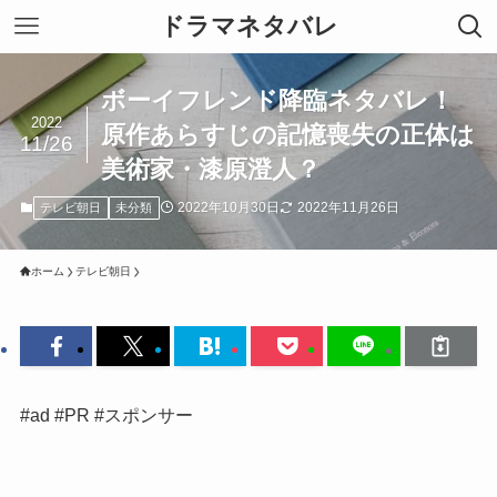
ドラマネタバレ
ボーイフレンド降臨ネタバレ！
2022
原作あらすじの記憶喪失の正体は
11/26
美術家・漆原澄人？
2022年10月30日
2022年11月26日
テレビ朝日
未分類
ホーム
テレビ朝日
#ad #PR #スポンサー