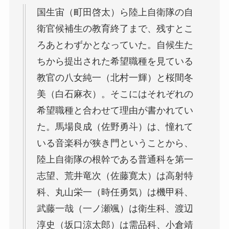
国生宙（町田啓太）ら陸上自衛隊の自
衛官候補生の教育終了まで、残すとこ
ろあとわずかとなっていた。自候生た
ちから提出された希望職種を見ている
教官の八女純一（北村一輝）と桜間冬
美（白石麻衣）。そこにはそれぞれの
希望職種と合わせて理由が書かれてい
た。馬場良成（佐野勇斗）は、憧れて
いる音楽科が狭き門ということから、
陸上自衛隊の根幹である普通科を第一
志望、荒井竜次（佐藤寛太）は高射特
科、丸山栄一（時任勇気）は機甲科、
武藤一哉（一ノ瀬颯）は衛生科、渡辺
淳史（坂口涼太郎）は需品科、小倉靖