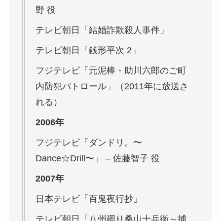
野 役
テレビ朝日「結婚詐欺殺人事件」
テレビ朝日「銭形平次 2」
フジテレビ「元泥棒・助川六郎のご町
内防犯パトロール」（2011年に放送さ
れる）
2006年
フジテレビ「ダンドリ。〜
Dance☆Drill〜」 – 佐藤智子 役
2007年
日本テレビ「百鬼夜行抄」
テレビ朝日「八州廻り桑山十兵衛～捕