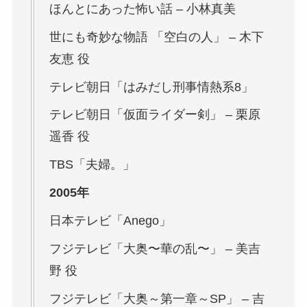
ほんとにあった怖い話
– 小林真美
世にも奇妙な物語
「空白の人」 – 木下
友恵 役
テレビ朝日「はみだし刑事情熱系8」
テレビ朝日「仮面ライダー剣」 – 栗原
遥香 役
TBS「夫婦。」
2005年
日本テレビ「Anego」
フジテレビ「大奥〜華の乱〜」 – 美吉
野 役
フジテレビ「大奥～第一章～SP」 – 吉