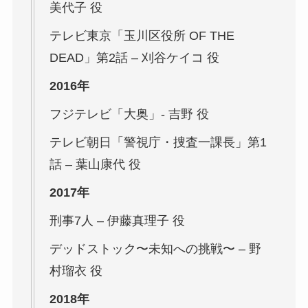
美代子 役
テレビ東京「玉川区役所 OF THE
DEAD」第2話 – 刈谷ケイコ 役
2016年
フジテレビ「大奥」- 吉野 役
テレビ朝日「警視庁・捜査一課長」第1
話 – 葉山康代 役
2017年
刑事7人
– 伊藤真理子 役
デッドストック〜未知への挑戦〜
– 野
村瑠衣 役
2018年