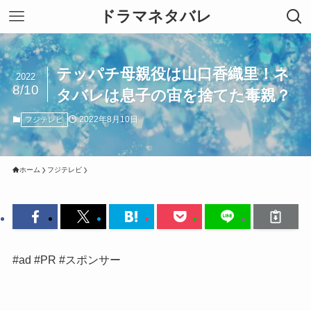
ドラマネタバレ
テッパチ母親役は山口香織里！ネ
2022
8/10
タバレは息子の宙を捨てた毒親？
2022年8月10日
フジテレビ
ホーム
フジテレビ
#ad #PR #スポンサー