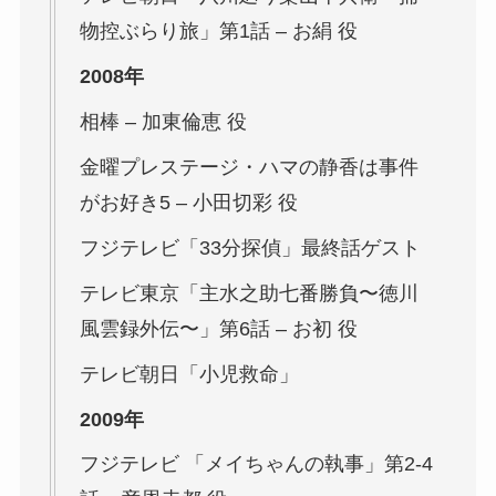
物控ぶらり旅」第1話 – お絹 役
2008年
相棒
– 加東倫恵 役
金曜プレステージ・ハマの静香は事件
がお好き5 – 小田切彩 役
フジテレビ「33分探偵」最終話ゲスト
テレビ東京「主水之助七番勝負〜徳川
風雲録外伝〜」第6話 – お初 役
テレビ朝日「小児救命」
2009年
フジテレビ 「メイちゃんの執事」第2-4