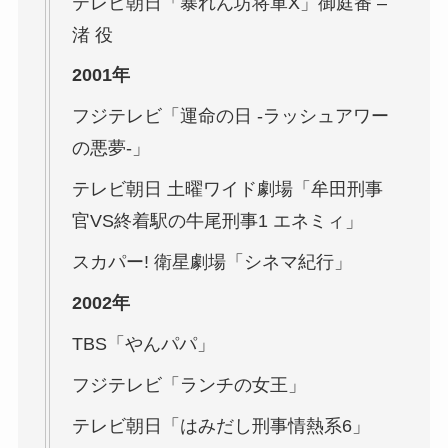
テレビ朝日「暴れん坊将軍X」御庭番
–
渚 役
2001年
フジテレビ「運命の日 -ラッシュアワー
の悪夢-」
テレビ朝日 土曜ワイド劇場「牟田刑事
官VS終着駅の牛尾刑事1 エネミィ」
スカパー!
衛星劇場「シネマ紀行」
2002年
TBS「やんパパ」
フジテレビ「ランチの女王」
テレビ朝日「はみだし刑事情熱系6」