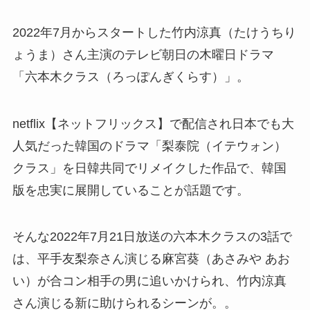
2022年7月からスタートした竹内涼真（たけうちり
ょうま）さん主演のテレビ朝日の木曜日ドラマ
「六本木クラス（ろっぽんぎくらす）」。
netflix【ネットフリックス】で配信され日本でも大
人気だった
韓国のドラマ「梨泰院（イテウォン）
クラス」
を日韓共同でリメイクした作品で、韓国
版を忠実に展開していることが話題です。
そんな2022年7月21日放送の六本木クラスの3話で
は、平手友梨奈さん演じる
麻宮葵
（
あさみや あお
い
）が合コン相手の男に追いかけられ、竹内涼真
さん演じる新に助けられるシーンが。
。