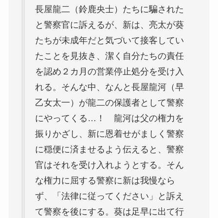
長屋龍二（鈴鹿央士）たちに騙された
と警察官に訴えるが、新は、亮太が葵
たちが未成年だと気づいて接客してい
たことを見抜き、潔く自分たちの責任
を認め２カ月の営業停止処分を受け入
れる。そんな中、なんと長屋龍河（早
乙女太一）が龍二の保護者として警察
にやってくる…！ 龍河は父の権力を
振りかざし、新に恩着せがましく警察
に穏便に済ませるよう伝えると、警察
官はそれを受け入れようとする。そん
な権力に屈する警察に新は我慢なら
ず、「法律に従ってください」と訴え
て警察を後にする。葵は足早に出て行