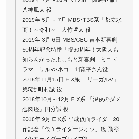
2019年 7月～10月 NTV系「偽装不倫」
八神風太 役
2019年 5月～ 7月 MBS･TBS系「都立水
商！～令和～」大竹哲太 役
2019年 3月 6日 MBS/CBC 吉本新喜劇
60周年記念特番「祝60周年！大阪人も
知らんかったよしもと新喜劇」ミニド
ラマ「サルVSネコ」間寛平さん役
2018年11月15日 E X系 「リーガルV」
第5話 町村誠 役
2018年10月～12月 E X系 「深夜のダメ
恋図鑑」国分誠 役
2018年 9月 E X系 平成仮面ライダー20
作記念「仮面ライダージオウ」鏡 飛彩