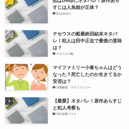
恋はDeepにネタバレ！原作あら
すじは人魚姫が正体？
恋はdeepに
テセウスの船最終回結末ネタバ
レ！犯人は田中正志で最後の意味
は？
テセウスの船
マイファミリー小春ちゃんはどう
なった？死亡したのか生きてるか
安否は？
日曜劇場「マイファミリー」
【最愛】ネタバレ！原作あらすじ
と犯人考察も
TBS金曜ドラマ