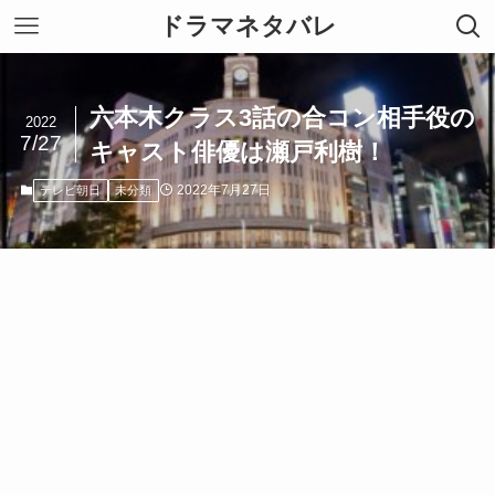
ドラマネタバレ
六本木クラス3話の合コン相手役の
2022
7/27
キャスト俳優は瀬戸利樹！
2022年7月27日
テレビ朝日
未分類