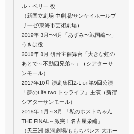
ル・ペリー 役
（新国立劇場 中劇場/サンケイホールブ
リーゼ/東海市芸術劇場）
2019年 3月〜4月「あずみ〜戦国編〜」
うきは役
2018年 8月 研音主催舞台「大きな虹の
あとで～不動四兄弟～」（シアターサ
ンモール）
2017年10月 演劇集団Z-Lion第9回公演
「夢のLife two トゥライフ」主演（新宿
シアターサンモール）
2016年 1月～3月 「私のホストちゃん
THE FINAL～激突！名古屋栄編」
（天王洲 銀河劇場/ももちパレス 大ホー