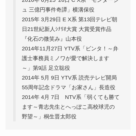
2016年 6月25･26日 C X系「モンタージ
ュ 三億円事件奇譚」横溝保役
2015年 3月29日 E X系 第13回テレビ朝
日21世紀新人ｼﾅﾘｵ大賞 大賞受賞作品
『化石の微笑み』山本役
2014年11月27日 YTV系「ビンタ！～弁
護士事務員ミノワが愛で解決します
～」第9話 足立聡役
2014年 5月 9日 YTV系 読売テレビ開局
55周年記念ドラマ「お家さん」長造役
2014年 4月 7日 NTV系「弱くても勝て
ます～青志先生とへっぽこ高校球児の
野望～」桐生晋太郎役