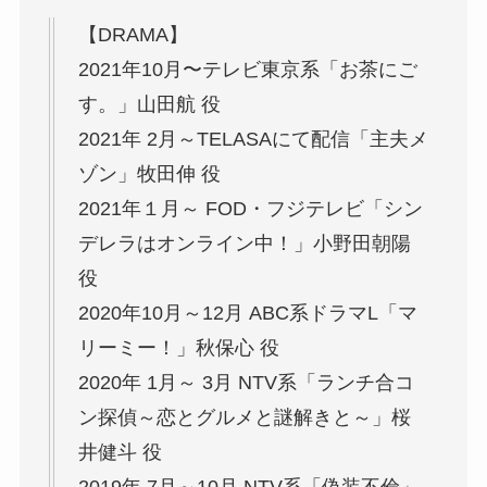
【DRAMA】
2021年10月〜テレビ東京系「お茶にご
す。」山田航 役
2021年 2月～TELASAにて配信「主夫メ
ゾン」牧田伸 役
2021年１月～ FOD・フジテレビ「シン
デレラはオンライン中！」小野田朝陽
役
2020年10月～12月 ABC系ドラマL「マ
リーミー！」秋保心 役
2020年 1月～ 3月 NTV系「ランチ合コ
ン探偵～恋とグルメと謎解きと～」桜
井健斗 役