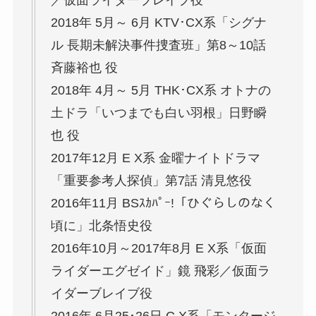
／仮面ライダーブレイブ役
2018年 5月～ 6月 KTV･CX系「シグナ
ル 長期未解決事件捜査班」第8～10話
斉藤裕也 役
2018年 4月～ 5月 THK･CX系 オトナの
土ドラ「いつまでも白い羽根」日野瞬
也 役
2017年12月 E X系 金曜ナイトドラマ
「重要参考人探偵」第7話 清見悠役
2016年11月 BSｽｶﾊﾟｰ!「ひぐらしのなく
頃に」北条悟史役
2016年10月～2017年8月 E X系「仮面
ライダーエグゼイド」鏡 飛彩／仮面ラ
イダーブレイブ役