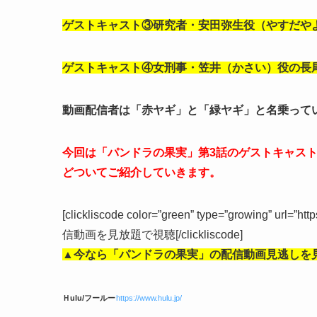
ゲストキャスト③研究者・安田弥生役（やすだや
ゲストキャスト④女刑事・笠井（かさい）役の長
動画配信者は「
赤ヤギ」と「
緑ヤギ
」と名乗って
今回は「パンドラの果実」第3話のゲストキャス
どついてご紹介していきます。
[clickliscode color=”green” type=”growing” url=”ht
信動画を見放題で視聴[/clickliscode]
▲今なら「パンドラの果実」の配信動画見逃しを
Ｈulu/フールー
https://www.hulu.jp/