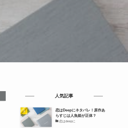
人気記事
恋はDeepにネタバレ！原作あ
らすじは人魚姫が正体？
恋はdeepに