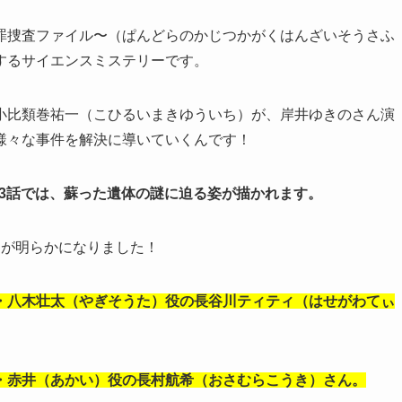
罪捜査ファイル〜（ぱんどらのかじつかがくはんざいそうさふ
するサイエンスミステリーです。
小比類巻祐一（こひるいまきゆういち）が、岸井ゆきのさん演
様々な事件を解決に導いていくんです！
第3話では、蘇った遺体の謎に迫る姿が描かれます。
とが明らかになりました！
・八木壮太（やぎそうた）役の長谷川ティティ（はせがわてぃ
・赤井（あかい）役の長村航希（おさむらこうき）さん。