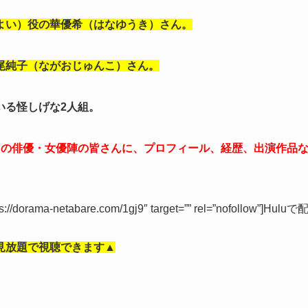
よい）役の華優希（はなゆうき）さん。
尾純子（ながおじゅんこ）さん。
いる怪しげな2人組。
トの俳優・女優陣の皆さんに、プロフィール、経歴、出演作品
tps://dorama-netabare.com/1gj9″ target=”” rel=”nofollow”]Huluで
見放題で視聴できます▲