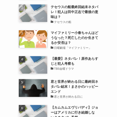
テセウスの船最終回結末ネタバ
レ！犯人は田中正志で最後の意
味は？
テセウスの船
マイファミリー小春ちゃんはど
うなった？死亡したのか生きて
るか安否は？
日曜劇場「マイファミリー」
【最愛】ネタバレ！原作あらす
じと犯人考察も
TBS金曜ドラマ
君と世界が終わる日に最終回ネ
タバレ結末！まさかのハッピー
エンド
君と世界が終わる日に
【カムカムエヴリバディ】ジョ
ーはアメリカに行き結婚しな