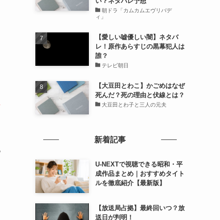
い？ネタバレ予想
朝ドラ「カムカムエヴリバデ
ィ」
【愛しい嘘優しい闇】ネタバ
レ！原作あらすじの黒幕犯人は
誰？
テレビ朝日
【大豆田とわこ】かごめはなぜ
死んだ？死の理由と伏線とは？
な
大豆田とわ子と三人の元夫
新着記事
配
U-NEXTで視聴できる昭和・平
成作品まとめ｜おすすめタイト
ルを徹底紹介【最新版】
【放送局占拠】最終回いつ？放
送日が判明！