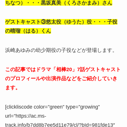
ちなつ）・・・黒坂真美（くろさかまみ）さん
ゲストキャスト③悠太役（ゆうた）役・・・子役
の晴瑠（はる）くん
浜崎あゆみの幼少期役の子役などが登場します。
この記事ではドラマ「相棒20」7話ゲストキャスト
のプロフィールや出演作品などをご紹介していき
ます。
[clickliscode color=”green” type=”growing”
url=”https://ac.ms-
track.info/b7dd8b7ee5d11e79/cl/?bId=981fde13″