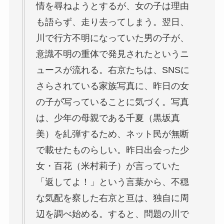
情を尋ねようとするが、女の子は理由
も語らず、走り去ってしまう。翌日、
川で行方不明になっていた男の子が、
意識不明の重体で発見されたというニ
ュースが流れる。右京たちは、SNSに
さらされている家族写真に、昨日の女
の子が写っていることに気づく。写真
は、少年の母親である
千夏（黒坂真
美）
を糺弾するため、ネット民が無断
で載せたものらしい。昨日出会った少
女・
百花（米村莉子）
が言っていた
「返してよ！」という言葉から、不穏
な気配を察した右京と亘は、独自に周
辺を調べ始める。すると、問題の川で