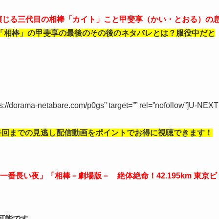
さん演じる三代目の相棒「カイト」こと甲斐享（かい・とおる）の
「相棒」の甲斐享の最後のその後のネタバレとは？服役中だと
tps://dorama-netabare.com/p0gs” target=”” rel=”nofollow”]U-NEXT
終回までの見逃し
配信動画をポイントでお得に視聴できます！
番長い夜」「相棒－劇場版－ 絶体絶命！42.195km 東京ビ
聴可能です。