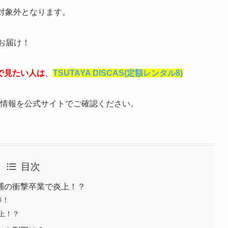
対象外となります。
お届け！
で見たい人は
、
TSUTAYA DISCAS(定額レンタル8)
最新情報を公式サイトでご確認ください。
目次
捕の衝撃卒業で炎上！？
棒！
上！？