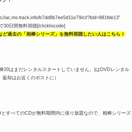
tps://ac.ms-track.info/b7dd8b7ee5d11e79/cl/?bId=981fde13″
)で30日間無料視聴[/clickliscode]
など
過去の「相棒シリーズ」を無料視聴したい人はこちら！
棒20はまだレンタルスタートしていません。)はDVDレンタル
。返却はお近くのポストに）
VDとすべてのCDが無料期間内に借り放題なので、相棒シリーズ