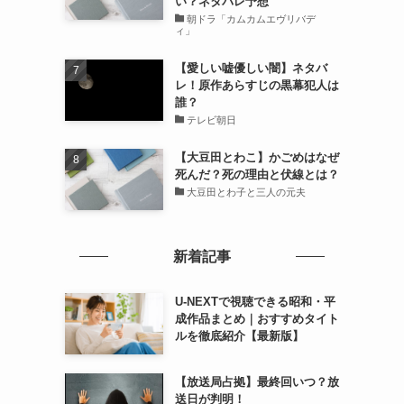
い？ネタバレ予想
朝ドラ「カムカムエヴリバデ
ィ」
【愛しい嘘優しい闇】ネタバ
レ！原作あらすじの黒幕犯人は
誰？
テレビ朝日
【大豆田とわこ】かごめはなぜ
死んだ？死の理由と伏線とは？
大豆田とわ子と三人の元夫
新着記事
U-NEXTで視聴できる昭和・平
成作品まとめ｜おすすめタイト
ルを徹底紹介【最新版】
【放送局占拠】最終回いつ？放
送日が判明！