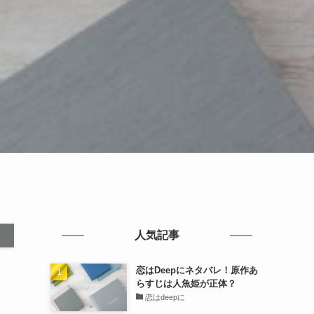
人気記事
恋はDeepにネタバレ！原作あ
らすじは人魚姫が正体？
恋はdeepに