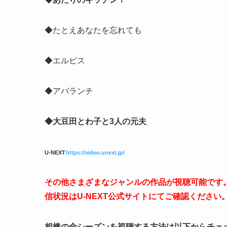
◆たとえあなたを忘れても
◆エルピス
◆アバランチ
◆大豆田とわ子と3人の元夫
U-NEXT
https://video.unext.jp/
その他さまざまなジャンルの作品が視聴可能です。本
信状況はU-NEXT公式サイトにてご確認ください
相棒の全シーズンを視聴する方法は以下からチェ