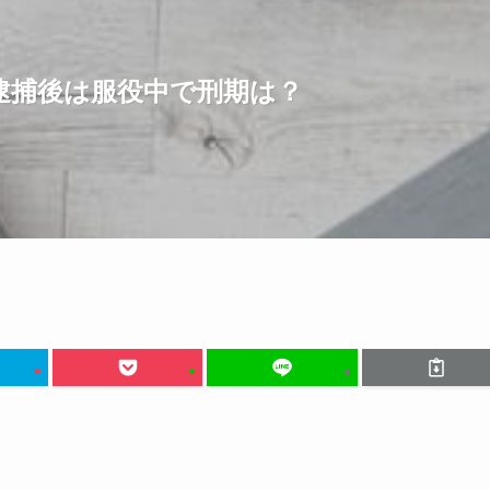
逮捕後は服役中で刑期は？