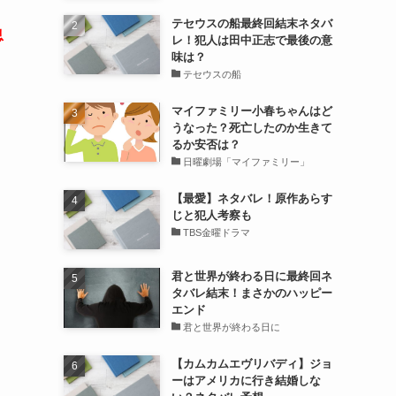
テセウスの船最終回結末ネタバ
息
レ！犯人は田中正志で最後の意
味は？
テセウスの船
マイファミリー小春ちゃんはど
うなった？死亡したのか生きて
るか安否は？
日曜劇場「マイファミリー」
【最愛】ネタバレ！原作あらす
じと犯人考察も
TBS金曜ドラマ
君と世界が終わる日に最終回ネ
タバレ結末！まさかのハッピー
エンド
君と世界が終わる日に
【カムカムエヴリバディ】ジョ
ーはアメリカに行き結婚しな