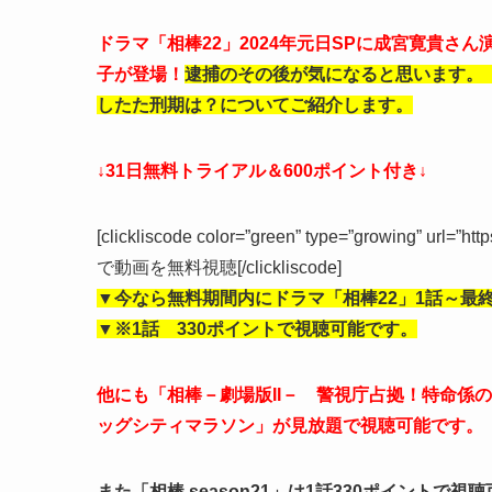
ドラマ「相棒22」2024年元日SPに成宮寛貴
子が登場！
逮捕のその後が気になると思います。
したた刑期は？について
ご紹介します。
↓31日無料トライアル＆600ポイント付き↓
[clickliscode color=”green” type=”growing” url=”ht
で動画を無料視聴[/clickliscode]
▼今なら無料期間内にドラマ「相棒22」1話～最
▼※1話 330ポイントで視聴可能です。
他にも「相棒－劇場版II－ 警視庁占拠！特命係の一
ッグシティマラソン」が見放題で視聴可能です。
また「相棒 season21」は1話330ポイントで視