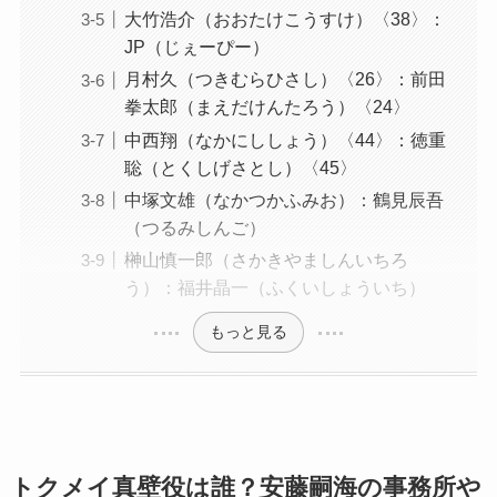
大竹浩介（おおたけこうすけ）〈38〉：
JP（じぇーぴー）
月村久（つきむらひさし）〈26〉：前田
拳太郎（まえだけんたろう）〈24〉
中西翔（なかにししょう）〈44〉：徳重
聡（とくしげさとし）〈45〉
中塚文雄（なかつかふみお）：鶴見辰吾
（つるみしんご）
榊山慎一郎（さかきやましんいちろ
う）：福井晶一（ふくいしょういち）
もっと見る
トクメイ真壁役は誰？安藤嗣海の事務所や