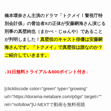
橋本環奈さん主演のドラマ「トクメイ！警視庁特
別会計係」の脅迫者Xの正体が安藤嗣海さん演じる
刑事の
真壁純也（まかべ・じゅんや）
であること
が判明しました！
真壁役のキャスト俳優は安藤嗣
海さんです。「トクメイ」で真壁役は誰なのか？
ご紹介していきます。
↓31日無料トライアル＆600ポイント付き↓
[clickliscode color=”green” type=”growing”
url=”https://dorama-netabare.com/p0gs” target=””
rel=”nofollow”]U-NEXTで動画を無料視聴