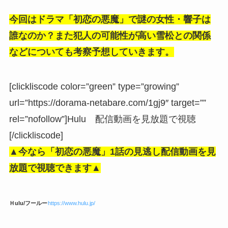
今回はドラマ「初恋の悪魔」で謎の女性・響子は
誰なのか？また犯人の可能性が高い雪松との関係
などについても考察予想していきます。
[clickliscode color=”green” type=”growing”
url=”https://dorama-netabare.com/1gj9″ target=””
rel=”nofollow”]Hulu 配信動画を見放題で視聴
[/clickliscode]
▲今なら「
初恋の悪魔」1話
の見逃し配信動画を見
放題で視聴できます▲
Ｈulu/フールー
https://www.hulu.jp/