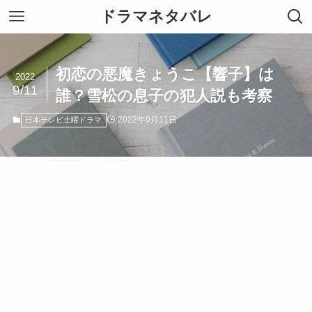
ドラマネタバレ
初恋の悪魔きょうこ【響子】は
2022
9/11
誰？雪松の息子の犯人説も考察
2022年9月11日
日本テレビ土曜ドラマ