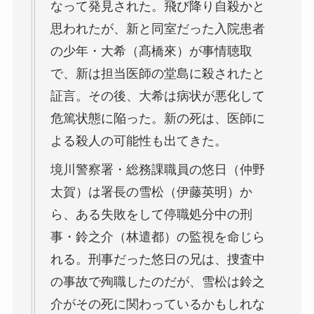
なって発見された。飛び降り自殺かと
思われたが、新と同室だった入院患者
の少年・大希（髙橋來）が事情聴取
で、新は担当医師の堂島に殺されたと
証言。その後、大希は病状が悪化して
危篤状態に陥った。新の死は、医師に
よる殺人の可能性も出てきた。
境川警察署・総務課職員の悠日（仲野
太賀）は署長の雪松（伊藤英明）か
ら、ある失敗をして停職処分中の刑
事・鈴之介（林遣都）の監視を命じら
れる。刑事だった悠日の兄は、捜査中
の事故で殉職したのだが、雪松は鈴之
介がその死に関わっているかもしれな