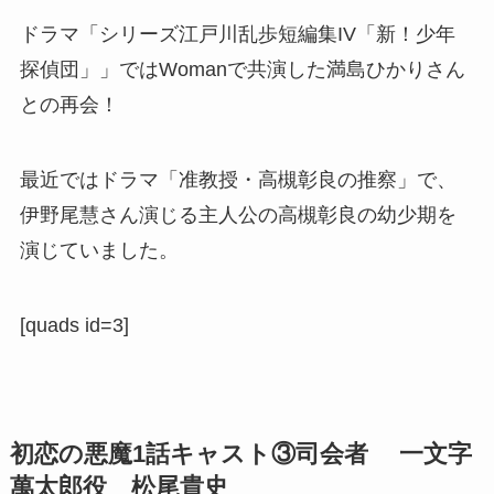
ドラマ「シリーズ江戸川乱歩短編集IV「新！少年
探偵団」」ではWomanで共演した満島ひかりさん
との再会！
最近ではドラマ「准教授・高槻彰良の推察」で、
伊野尾慧さん演じる主人公の
高槻彰良の幼少期を
演じていました。
[quads id=3]
初恋の悪魔1話キャスト③司会者 一文字
萬太郎役 松尾貴史