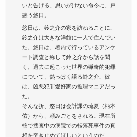
いと告げる。思いがけない命令に、戸
惑う悠日。
悠日は、鈴之介の家を訪ねることに。
鈴之介は大きな洋館に一人で住んでい
た。悠日は、署内で行っているアンケ
ート調査と称して鈴之介から話を聞
く。過去に起こった世界の猟奇的犯罪
について、熱っぽく語る鈴之介。彼
は、凶悪犯罪愛好家の推理マニアだっ
た。
そんな折、悠日は会計課の琉夏（柄本
佑）から、頼みごとをされる。現在所
轄で捜査中の病院での転落死事件の真
相を突き止めてほしいというのだ。