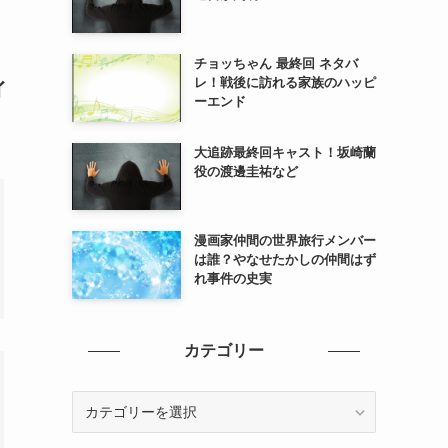
チョッちゃん 最終回 ネタバ
レ！戦後に訪れる家族のハッピ
ィ
ーエンド
大追跡最終回キャスト！坂崎蘭
役の渡邊圭祐など
漫画家仲間の世界旅行メンバー
は誰？やなせたかしの仲間はず
れ事件の史実
カテゴリー
カ
テ
ゴ