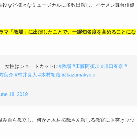
助役など様々なミュージカルに多数出演し、イケメン舞台俳優
ドラマ「教場」に出演したことで、一躍知名度を高めることにな
ら 女性はショートカットに
#教場
#工藤阿須加
#川口春奈
#
味方良介
#村井良大
#木村拓哉
@kazamakyojo
une 18, 2019
恨み自ら孤立し、何かと木村拓哉さん演じる教官に盾突きぶつ