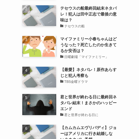
テセウスの船最終回結末ネタバ
レ！犯人は田中正志で最後の意
味は？
テセウスの船
マイファミリー小春ちゃんはど
リ
うなった？死亡したのか生きて
るか安否は？
日曜劇場「マイファミリー」
【最愛】ネタバレ！原作あらす
じと犯人考察も
TBS金曜ドラマ
君と世界が終わる日に最終回ネ
タバレ結末！まさかのハッピー
エンド
君と世界が終わる日に
【カムカムエヴリバディ】ジョ
ーはアメリカに行き結婚しな