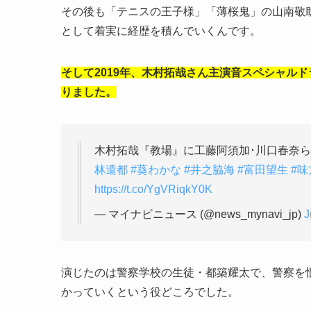
その後も「テニスの王子様」「薄桜鬼」の山南敬
として着実に経歴を積んでいくんです。
そして2019年、木村拓哉さん主演音スペシャル
りました。
木村拓哉『教場』に工藤阿須加･川口春奈
林遣都
#葵わかな
#井之脇海
#富田望生
#
https://t.co/YgVRiqkY0K
— マイナビニュース (@news_mynavi_jp)
J
演じたのは警察学校の生徒・都築耀太で、警察を
かっていくという役どころでした。