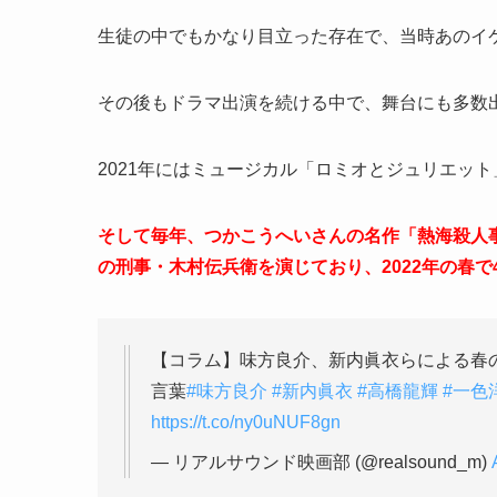
生徒の中でもかなり目立った存在で、当時あのイケメ
その後もドラマ出演を続ける中で、舞台にも多数
2021年にはミュージカル「ロミオとジュリエッ
そして毎年、つかこうへいさんの名作「熱海殺人事
の刑事・木村伝兵衛を演じており、2022年の春で
【コラム】味方良介、新内眞衣らによる春
言葉
#味方良介
#新内眞衣
#高橋龍輝
#一色
https://t.co/ny0uNUF8gn
— リアルサウンド映画部 (@realsound_m)