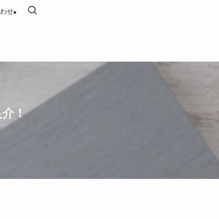
わせ
良介！