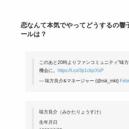
恋なんて本気でやってどうするの響
ールは？
このあと20時よりファンコミュニティ”味
機会に。
https://t.co/3p1ckjzXxP
— 味方良介&マネージャー (@rsk_mkt)
Febr
味方良介（みかたりょうすけ）
生年月日