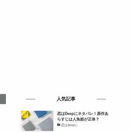
人気記事
恋はDeepにネタバレ！原作あ
らすじは人魚姫が正体？
恋はdeepに