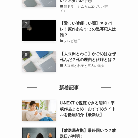
い？ネタバレ予想
朝ドラ「カムカムエヴリバデ
ィ」
【愛しい嘘優しい闇】ネタバ
レ！原作あらすじの黒幕犯人は
誰？
テレビ朝日
【大豆田とわこ】かごめはなぜ
死んだ？死の理由と伏線とは？
大豆田とわ子と三人の元夫
新着記事
U-NEXTで視聴できる昭和・平
成作品まとめ｜おすすめタイト
ルを徹底紹介【最新版】
【放送局占拠】最終回いつ？放
送日が判明！