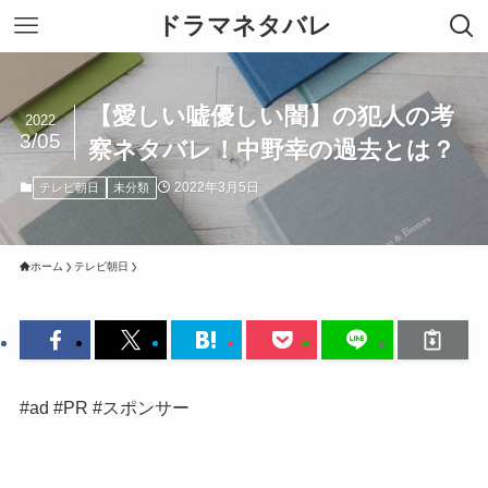
ドラマネタバレ
【愛しい嘘優しい闇】の犯人の考
2022
3/05
察ネタバレ！中野幸の過去とは？
2022年3月5日
テレビ朝日
未分類
ホーム
テレビ朝日
#ad #PR #スポンサー