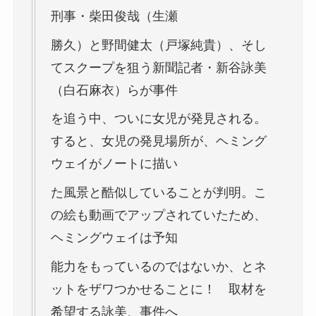
刑事・
柴田俊哉（生瀬
勝久）
と
野間健太（戸塚純貴）
、そし
てスクープを狙う新聞記者・
新谷詠美
（白石麻衣）
らが事件
を追う中、ついに女児が発見される。
すると、女児の発見場所が、ヘミング
ウェイがノートに描い
た風景と酷似していることが判明。こ
の絵も動画でアップされていたため、
ヘミングウェイは予知
能力をもっているのではないか、とネ
ットをザワつかせることに！ 取材を
希望する詠美、事件へ