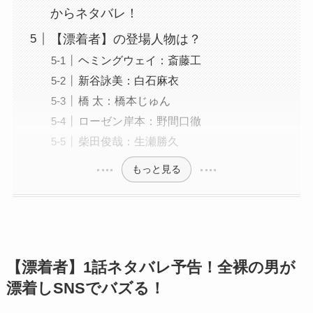
からネタバレ！
【漂着者】の登場人物は？
ヘミングウェイ：斎藤工
新谷詠美：白石麻衣
橋 太：橋本じゅん
ローゼン岸本：野間口徹
柴田俊哉：生瀬勝久
もっと見る
【漂着者】1話ネタバレ予告！全裸の男が
漂着しSNSでバズる！