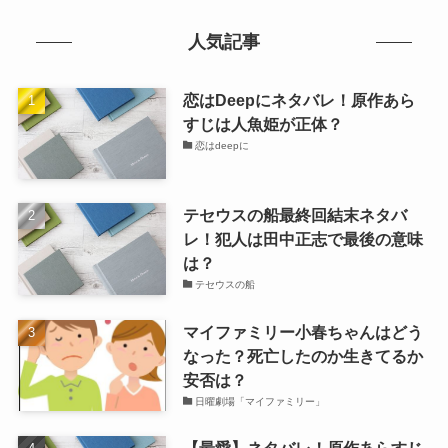
人気記事
恋はDeepにネタバレ！原作あら
すじは人魚姫が正体？
恋はdeepに
テセウスの船最終回結末ネタバ
レ！犯人は田中正志で最後の意味
は？
テセウスの船
マイファミリー小春ちゃんはどう
なった？死亡したのか生きてるか
安否は？
日曜劇場「マイファミリー」
【最愛】ネタバレ！原作あらすじ