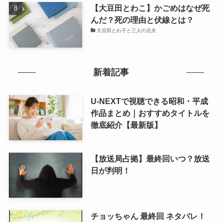
【大豆田とわこ】かごめはなぜ死
んだ？死の理由と伏線とは？
大豆田とわ子と三人の元夫
新着記事
U-NEXTで視聴できる昭和・平成
作品まとめ｜おすすめタイトルを
徹底紹介【最新版】
【放送局占拠】最終回いつ？放送
日が判明！
チョッちゃん 最終回 ネタバレ！