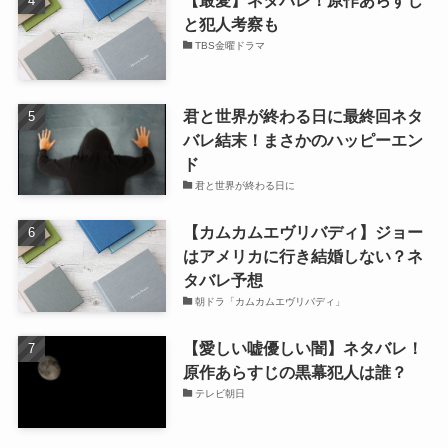
と犯人考察も
TBS金曜ドラマ
君と世界が終わる日に最終回ネタ
バレ結末！まさかのハッピーエン
ド
君と世界が終わる日に
【カムカムエヴリバディ】ジョー
はアメリカに行き結婚しない？ネ
タバレ予想
朝ドラ「カムカムエヴリバディ」
【愛しい嘘優しい闇】ネタバレ！
原作あらすじの黒幕犯人は誰？
テレビ朝日