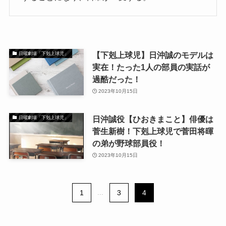
【下剋上球児】日沖誠のモデルは
日曜劇場「下剋上球児」
実在！たった1人の部員の実話が
過酷だった！
2023年10月15日
日沖誠役【ひおきまこと】俳優は
日曜劇場「下剋上球児」
菅生新樹！下剋上球児で菅田将暉
の弟が野球部員役！
2023年10月15日
1
...
3
4