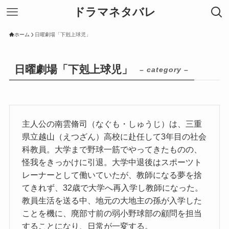
ドラマネタバレ
ホーム
日曜劇場「下剋上球児」
日曜劇場「下剋上球児」
– category –
主人公の南雲脩司（なぐも・しゅうじ）は、三重
県立越山（えつざん）高校に赴任して3年目の社会
科教員。大学まで野球一筋でやってきたものの、
怪我をきっかけに引退。大学中退後はスポーツト
レーナーとして働いていたが、教師になる夢を捨
てきれず、32歳で大学へ再入学し教師になった。
教員生活を送る中、地元の大地主の孫が入学した
ことを機に、廃部寸前の弱小野球部の顧問を担当
することになり、日常が一変する。