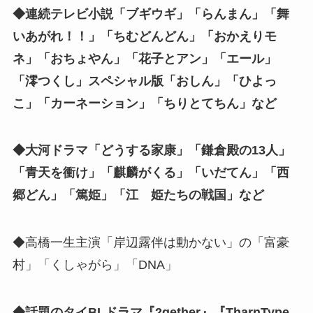
◆連続テレビ小説「ブギウギ
」「らんまん」「舞
いあがれ！！」「ちむどんどん」「おかえりモ
ネ」「おちょやん」「花子とアン」「エール」
「澪つくし」スペシャル版「おしん」「ひよっ
こ」「カーネーション」「ちりとてちん」など
◆大河ドラマ「どうする家康」「鎌倉殿の13人」
「青天を衝け」「麒麟がくる」「いだてん」「西
郷どん」「篤姫」「江 姫たちの戦国」など
◆高橋一生主演「岸辺露伴は動かない」の「富豪
村」「くしゃがら」「DNA」
◆話題のタイBLドラマ『2gether』『TharnType