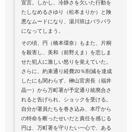
宣言。しかし、冷静さを欠いた行動を
たしなめるさゆり（松本まりか）と険
悪なムードになり、湯川班はバラバラ
になってしまう。
その頃、円（橋本環奈）もまた、片桐
を殺害し、美和（前野えま）を悲しま
せた犯人に激しい怒りを覚えていた。
さらに、約束通り経費20％削減を達成
したにも関わらず、榊山官房長（福井
晶一）から万町署が予定通り統廃合さ
れると告げられ、ショックを受ける。
自分が署員たちを巻き込み、本庁から
の特命を断ったせいだと責任を感じる
円は、万町署を守りたい一心で、ある