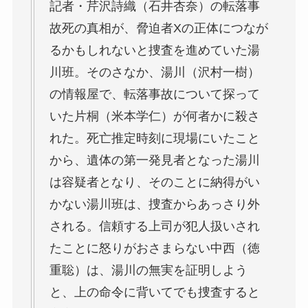
記者・芹沢詩織（石井杏奈）の転落事
故死の真相が、脅迫者Xの正体につなが
るかもしれないと捜査を進めていた湯
川班。そのさなか、湯川（沢村一樹）
の情報屋で、転落事故について探って
いた片桐（米本学仁）が何者かに殺さ
れた。死亡推定時刻に現場にいたこと
から、遺体の第一発見者となった湯川
は容疑者となり、そのことに納得がい
かない湯川班は、捜査からあっさり外
される。信頼する上司が犯人扱いされ
たことに怒りがおさまらない中西（徳
重聡）は、湯川の無実を証明しよう
と、上の命令に背いてでも捜査すると