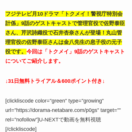
フジテレビ月10ドラマ「トクメイ！警視庁特別会
計係」9話のゲストキャストで
管理官役で佐野泰臣
さん、芹沢詩織役で石井杏奈さんが
登場！
丸山
管
理官役
の
佐野泰臣さんは金八先生の息子役の元子
役
です
。
今回は「トクメイ」9話のゲストキャスト
についてご紹介します。
↓31日無料トライアル＆600ポイント付き↓
[clickliscode color=”green” type=”growing”
url=”https://dorama-netabare.com/p0gs” target=””
rel=”nofollow”]U-NEXTで動画を無料視聴
[/clickliscode]