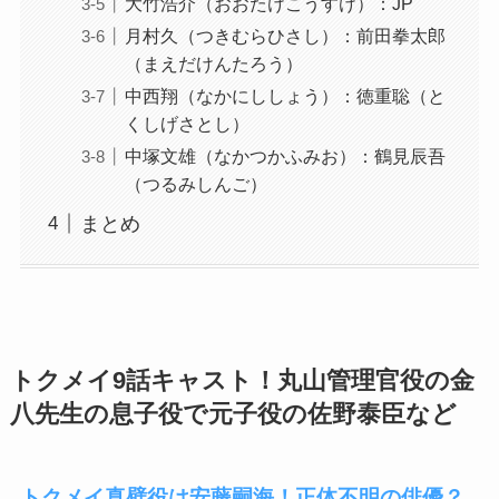
大竹浩介（おおたけこうすけ）：JP
月村久（つきむらひさし）：前田拳太郎
（まえだけんたろう）
中西翔（なかにししょう）：徳重聡（と
くしげさとし）
中塚文雄（なかつかふみお）：鶴見辰吾
（つるみしんご）
まとめ
トクメイ9話キャスト！丸山管理官役の金
八先生の息子役で元子役の佐野泰臣など
トクメイ真壁役は安藤嗣海！正体不明の俳優？