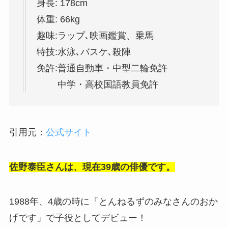
身長: 178cm
体重: 66kg
趣味:ラップ､映画鑑賞、乗馬
特技:水泳､バスケ､殺陣
免許:普通自動車・中型二輪免許
中学・高校国語教員免許
引用元：
公式サイト
佐野泰臣さんは、現在39歳の俳優です。
1988年、4歳の時に「とんねるずのみなさんのおか
げです」で子役としてデビュー！