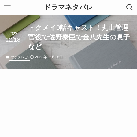
ドラマネタバレ
トクメイ9話キャスト！丸山管理
2023
官役で佐野泰臣で金八先生の息子
12/18
など
2023年12月18日
フジテレビ