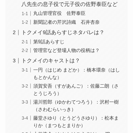
八先生の息子役で元子役の佐野泰臣など
丸山管理官役 佐野泰臣
新聞記者の芹沢詩織 石井杏奈
トクメイ9話あらすじネタバレは？
第9話あらすじ
管理官など登場人物の役柄は？
トクメイのキャストは？
一円（はじめ まどか）：橋本環奈（はし
もとかんな）
須賀安吾（すがあんご）：佐藤二朗（さ
とうじろう）
湯川哲郎（ゆかわてつろう）：沢村一樹
（さわむらいっき）
藤堂さゆり（とうどうさゆり）：松本ま
りか（まつもとまりか）