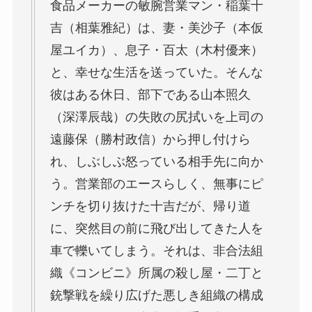
食品メーカーの敏腕営業マン・稲葉十
吉（相葉雅紀）は、妻・美沙子（本仮
屋ユイカ）、息子・百太（木村優来）
と、幸せな生活を送っていた。そんな
彼はある休日、部下である山本照久
（深澤辰哉）の失敗の尻拭いを上司の
遠藤保（勝村政信）から押し付けら
れ、しぶしぶ怒っている相手先に向か
う。営業部のエースらしく、無事にピ
ンチを切り抜けた十吉だが、帰り道
に、突然目の前に飛び出してきた人を
車で轢いてしまう。それは、非合法組
織《コンビニ》所属の殺し屋・二丁と
銃撃戦を繰り広げた悪しき組織の構成