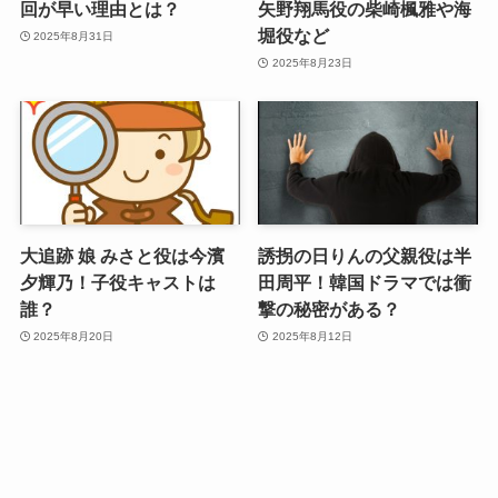
回が早い理由とは？
矢野翔馬役の柴崎楓雅や海
堀役など
2025年8月31日
2025年8月23日
大追跡 娘 みさと役は今濱
誘拐の日りんの父親役は半
夕輝乃！子役キャストは
田周平！韓国ドラマでは衝
誰？
撃の秘密がある？
2025年8月20日
2025年8月12日