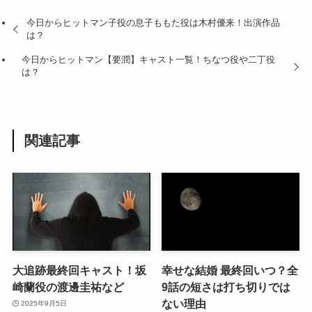
今日からヒットマン子役の息子ももた役は木村優来！出演作品
は？
今日からヒットマン【要潤】キャスト一覧！ちなつ役や二丁役
は？
関連記事
大追跡最終回キャスト！坂
幸せな結婚 最終回いつ？全
崎蘭役の渡邊圭祐など
9話の短さは打ち切りでは
ない理由
2025年9月5日