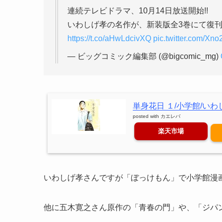
連続テレビドラマ、10月14日放送開始!!
いわしげ孝の名作が、新装版全3巻にて復刊!
https://t.co/aHwLdcivXQ
pic.twitter.com/X
— ビッグコミック編集部 (@bigcomic_mg)
単身花日 １/小学館/いわ
posted with
カエレバ
楽天市場
いわしげ孝さんですが「ぼっけもん」で小学館漫
他に五木寛之さん原作の「青春の門」や、「ジパ