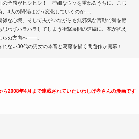
乱の予感がヒシヒシ！ 些細なウソを重ねるうちに、こじ
時、4人の関係はどう変化していくのか…。
雑な心境、そして夫がいながらも無邪気な言動で舜を翻
も思わずハラハラしてしまう衝撃展開の連続に、花が抱え
よらぬ方向へ――。
れない30代の男女の本音と葛藤を描く問題作が開幕！
月から2008年4月まで連載されていたいわしげ孝さんの漫画です