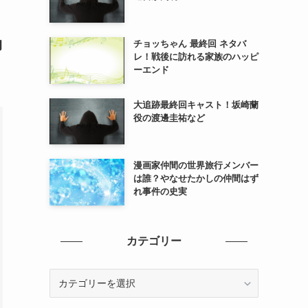
角
チョッちゃん 最終回 ネタバ
レ！戦後に訪れる家族のハッピ
ーエンド
大追跡最終回キャスト！坂崎蘭
役の渡邊圭祐など
漫画家仲間の世界旅行メンバー
は誰？やなせたかしの仲間はず
れ事件の史実
カテゴリー
カ
テ
ゴ