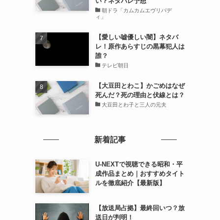
い？ネタバレ予想
朝ドラ「カムカムエヴリバデ
ィ」
【愛しい嘘優しい闇】ネタバ
レ！原作あらすじの黒幕犯人は
誰？
テレビ朝日
【大豆田とわこ】かごめはなぜ
死んだ？死の理由と伏線とは？
大豆田とわ子と三人の元夫
新着記事
U-NEXTで視聴できる昭和・平
成作品まとめ｜おすすめタイト
ルを徹底紹介【最新版】
【放送局占拠】最終回いつ？放
送日が判明！