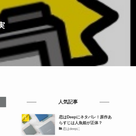
実
人気記事
恋はDeepにネタバレ！原作あ
らすじは人魚姫が正体？
恋はdeepに