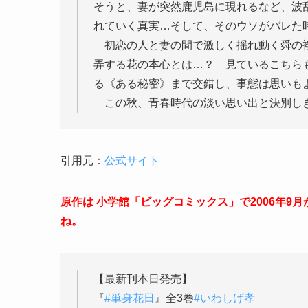
そうと、妻が突然鹿児島に現れるなど、波
れていく真実…そして、そのウソがバレた
初恋の人と妻の間で激しく揺れ動く舜の複
弄する花の本心とは…？ 見ているこちら
る《ある秘密》まで交錯し、事態は思いも
この秋、青春時代の淡い思い出と決別しき
引用元：
公式サイト
原作は 小学館「ビッグコミックス」で2006年9
ね。
【最新刊本日発売】
『
#単身花日
』全3巻
#いわしげ孝