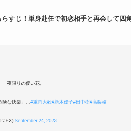
あらすじ！単身赴任で初恋相手と再会して四
、一夜限りの儚い花。
危険な快楽」…
#重岡大毅
#新木優子
#田中樹
#高梨臨
raEX)
September 24, 2023