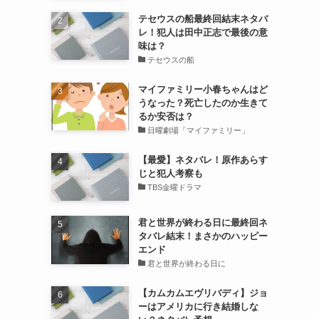
テセウスの船最終回結末ネタバ
レ！犯人は田中正志で最後の意
味は？
テセウスの船
マイファミリー小春ちゃんはど
うなった？死亡したのか生きて
るか安否は？
日曜劇場「マイファミリー」
【最愛】ネタバレ！原作あらす
じと犯人考察も
TBS金曜ドラマ
君と世界が終わる日に最終回ネ
タバレ結末！まさかのハッピー
エンド
君と世界が終わる日に
【カムカムエヴリバディ】ジョ
ーはアメリカに行き結婚しな