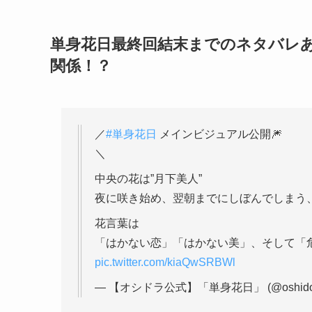
単身花日最終回結末までのネタバレ
関係！？
／
#単身花日
メインビジュアル公開🎆
＼
中央の花は”月下美人”
夜に咲き始め、翌朝までにしぼんでしまう
花言葉は
「はかない恋」「はかない美」、そして「
pic.twitter.com/kiaQwSRBWl
— 【オシドラ公式】「単身花日」 (@oshido