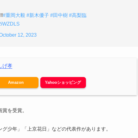
!
#重岡大毅
#新木優子
#田中樹
#高梨臨
no2iWZDLS
October 12, 2023
しげ孝
Amazon
Yahooショッピング
画賞を受賞。
ング少年」「上京花日」などの代表作があります。