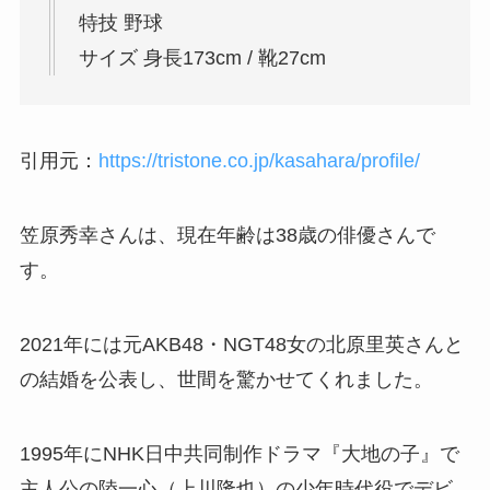
特技 野球
サイズ 身長173cm / 靴27cm
引用元：
https://tristone.co.jp/kasahara/profile/
笠原秀幸さんは、現在年齢は38歳の俳優さんで
す。
2021年には元
AKB48
・
NGT48
女の
北原里英さん
と
の結婚を公表し、世間を驚かせてくれました。
1995年にNHK日中共同制作ドラマ『大地の子』で
主人公の陸一心（上川隆也）の少年時代役でデビ