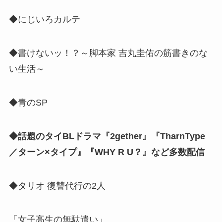
◆にじいろカルテ
◆書けないッ！？～脚本家 吉丸圭佑の筋書きのな
い生活～
◆青のSP
◆話題のタイBLドラマ『2gether』『TharnType
／ターン×タイプ』『WHY R U？』など多数配信
◆タリオ 復讐代行の2人
「女子高生の無駄遣い」