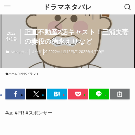
ドラマネタバレ
正直不動産2話キャスト！三浦夫妻
2022
4/19
の妻役の徳永えりなど
2022年4月12日
2022年4月19日
NHKドラマ
未分類
ホーム
NHKドラマ
#ad #PR #スポンサー