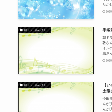
たかし
202
手塚
朝ドラ「あんぱん」
朝ド
敦さ
イン
虫さん
202
【い
朝ドラ「あんぱん」
太陽
今田美
んが
んが