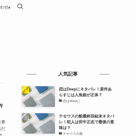
わせ
人気記事
恋はDeepにネタバレ！原作あ
らすじは人魚姫が正体？
恋はdeepに
件
テセウスの船最終回結末ネタバ
レ！犯人は田中正志で最後の意
世界
味は？
話だ
テセウスの船
せ