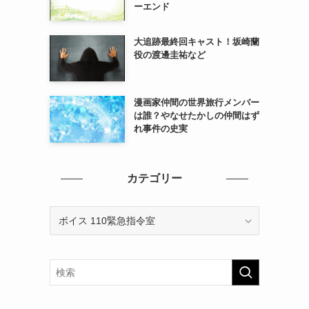
ーエンド
大追跡最終回キャスト！坂崎蘭
役の渡邊圭祐など
漫画家仲間の世界旅行メンバー
は誰？やなせたかしの仲間はず
れ事件の史実
カテゴリー
カ
テ
ゴ
リ
ー