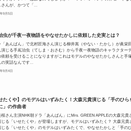
さんが、かつて「...
5年9月5日
治虫が千夜一夜物語をやなせたかしに依頼した史実とは？
ラ「あんぱん」で北村匠海さん演じる柳井嵩（やない・たかし）が眞栄
ん演じる手嶌治虫（てしま・おさむ）から千夜一夜物語のキャラクター
の依頼を受けることになりますがこれはモデルのやなせたかしさんと手
の実話なんです...
5年9月4日
せたくや】のモデルはいずみたく！大森元貴演じる「手のひら
に」の作曲者
桜さん主演NHK朝ドラ「あんぱん」にMrs. GREEN APPLEの大森元貴
演じる「いせたくや」が登場しますが、モデルはいずみたく？ 大森元貴
演じる「いせたくや」のモデルはいずみたくで、やなせたかしと「手の