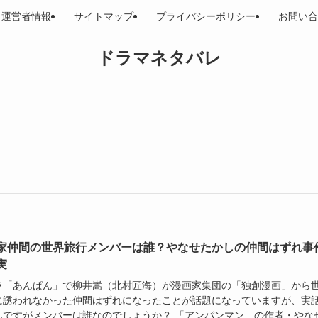
運営者情報
サイトマップ
プライバシーポリシー
お問い合
ドラマネタバレ
家仲間の世界旅行メンバーは誰？やなせたかしの仲間はずれ事
実
ラ「あんぱん」で柳井嵩（北村匠海）が漫画家集団の「独創漫画」から
に誘われなかった仲間はずれになったことが話題になっていますが、実
んですがメンバーは誰なのでしょうか？ 「アンパンマン」の作者・やな