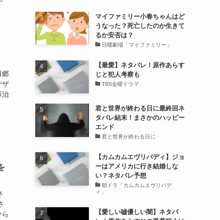
マイファミリー小春ちゃんはど
うなった？死亡したのか生きて
るか安否は？
日曜劇場「マイファミリー」
【最愛】ネタバレ！原作あらす
田郷
じと犯人考察も
デザ
TBS金曜ドラマ
塚治
君と世界が終わる日に最終回ネ
タバレ結末！まさかのハッピー
エンド
君と世界が終わる日に
【カムカムエヴリバディ】ジョ
ーはアメリカに行き結婚しな
を
い？ネタバレ予想
朝ドラ「カムカムエヴリバデ
ィ」
さ
さ
【愛しい嘘優しい闇】ネタバ
ひら