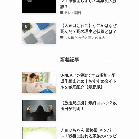
レ！原作あらすじの黒幕犯人は
誰？
テレビ朝日
【大豆田とわこ】かごめはなぜ
死んだ？死の理由と伏線とは？
大豆田とわ子と三人の元夫
新着記事
U-NEXTで視聴できる昭和・平
成作品まとめ｜おすすめタイト
ルを徹底紹介【最新版】
【放送局占拠】最終回いつ？放
送日が判明！
チョッちゃん 最終回 ネタバ
レ！戦後に訪れる家族のハッピ