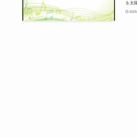
を太陽
202