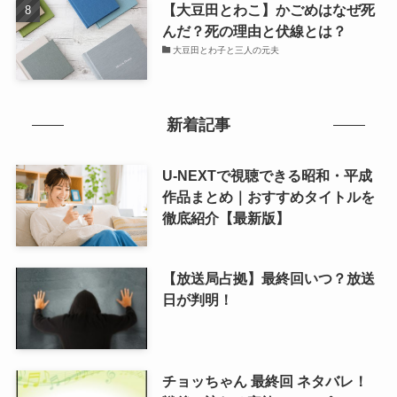
【大豆田とわこ】かごめはなぜ死
んだ？死の理由と伏線とは？
大豆田とわ子と三人の元夫
新着記事
U-NEXTで視聴できる昭和・平成
作品まとめ｜おすすめタイトルを
徹底紹介【最新版】
【放送局占拠】最終回いつ？放送
日が判明！
チョッちゃん 最終回 ネタバレ！