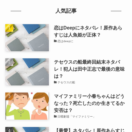
人気記事
恋はDeepにネタバレ！原作あら
すじは人魚姫が正体？
恋はdeepに
テセウスの船最終回結末ネタバ
レ！犯人は田中正志で最後の意味
は？
テセウスの船
マイファミリー小春ちゃんはどう
なった？死亡したのか生きてるか
安否は？
日曜劇場「マイファミリー」
【最愛】ネタバレ！原作あらすじ