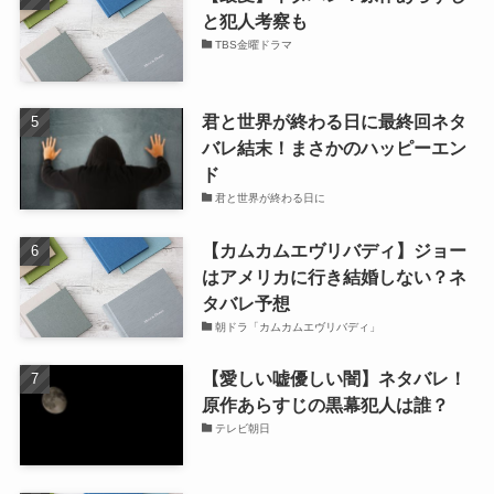
と犯人考察も
TBS金曜ドラマ
君と世界が終わる日に最終回ネタ
バレ結末！まさかのハッピーエン
ド
君と世界が終わる日に
【カムカムエヴリバディ】ジョー
はアメリカに行き結婚しない？ネ
タバレ予想
朝ドラ「カムカムエヴリバディ」
【愛しい嘘優しい闇】ネタバレ！
原作あらすじの黒幕犯人は誰？
テレビ朝日