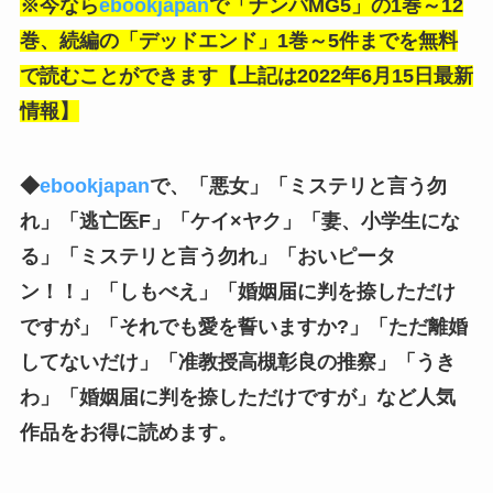
※今なら
ebookjapan
で「ナンバMG5」の1巻～12
巻、続編の「デッドエンド」1巻～5件
までを無料
で読むことができます【上記は2022年6月15日最新
情報】
◆
ebookjapan
で、「悪女」「ミステリと言う勿
れ」「逃亡医F」「ケイ×ヤク」「妻、小学生にな
る」「
ミステリと言う勿れ
」「おいピータ
ン！！」「しもべえ」「婚姻届に判を捺しただけ
ですが」「それでも愛を誓いますか?」「ただ離婚
してないだけ」「准教授高槻彰良の推察」「うき
わ」「婚姻届に判を捺しただけですが」
など人気
作品をお得に読めます。